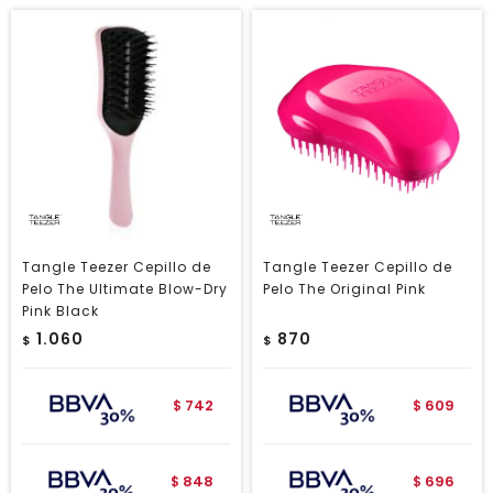
Tangle Teezer Cepillo de
Tangle Teezer Cepillo de
Pelo The Ultimate Blow-Dry
Pelo The Original Pink
Pink Black
1.060
870
$
$
742
609
$
$
848
696
$
$