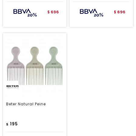
696
696
$
$
Beter Natural Peine
195
$