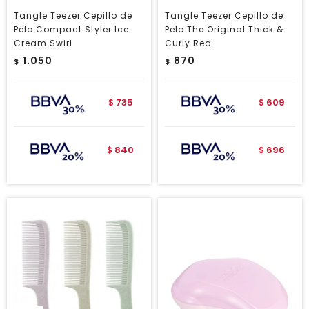
Tangle Teezer Cepillo de
Tangle Teezer Cepillo de
Pelo Compact Styler Ice
Pelo The Original Thick &
Cream Swirl
Curly Red
1.050
870
$
$
735
609
$
$
840
696
$
$