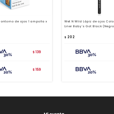
ontorno de ojos 1 ampolla x
Wet N Wild Lápiz de ojos Colo
Liner Baby´s Got Black (Negro
202
$
139
$
159
$