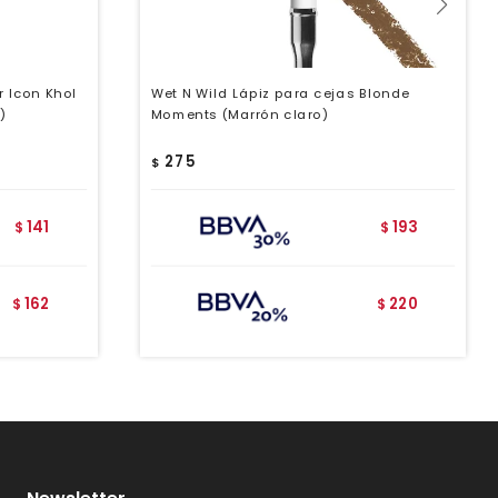
r Icon Khol
Wet N Wild Lápiz para cejas Blonde
)
Moments (Marrón claro)
275
$
141
193
$
$
162
220
$
$