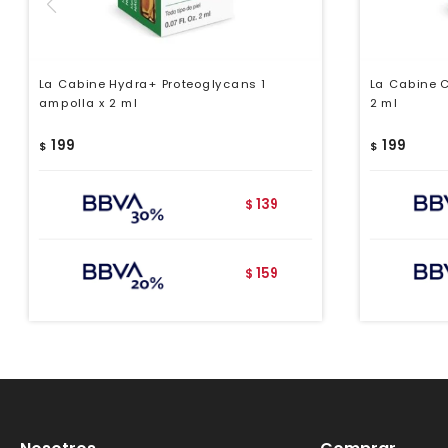
La Cabine Hydra+ Proteoglycans 1
La Cabine C
ampolla x 2 ml
2 ml
199
199
$
$
139
$
159
$