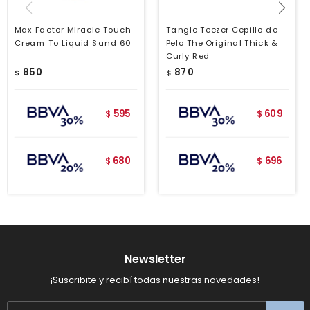
Max Factor Miracle Touch
Tangle Teezer Cepillo de
Cream To Liquid Sand 60
Pelo The Original Thick &
Curly Red
850
870
$
$
595
609
$
$
680
696
$
$
Newsletter
¡Suscribite y recibí todas nuestras novedades!