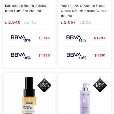
Kérastase Blond Absolu
Redken ACG Acidic Color
Bain Lumière 250 ml
Gloss Sérum Naked Gloss
100 ml
2.040
2.400
2.057
2.420
$
$
$
$
1.734
1.748
$
$
1.836
1.851
$
$