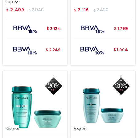
190 ml
2.499
2.940
2.116
2.490
$
$
$
$
2.124
1.799
$
$
2.249
1.904
$
$