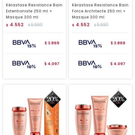
Kérastase Resistance Bain
Kérastase Resistance Bain
Extentioniste 250 ml +
Force Architecte 250 ml +
Masque 200 ml
Masque 200 ml
4.552
5.690
4.552
5.690
$
$
$
$
3.869
3.869
$
$
4.097
4.097
$
$