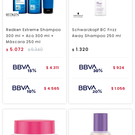
Redken Extreme Shampoo
Schwarzkopf BC Frizz
300 ml + Aco 300 ml +
Away Shampoo 250 ml
Máscara 250 ml
5.072
6.340
1.320
$
$
$
4.311
924
$
$
4.565
1.056
$
$