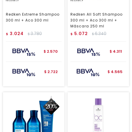
Redken Extreme Shampoo
Redken All Soft Shampoo
300 ml + Aco 300 ml
300 ml + Aco 300 ml +
Máscara 250 ml
3.024
3.780
5.072
6.340
$
$
$
$
2.570
4.311
$
$
2.722
4.565
$
$