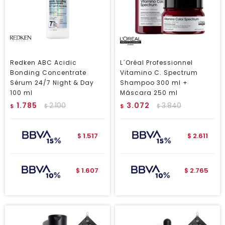
Redken ABC Acidic
L´Oréal Professionnel
Bonding Concentrate
Vitamino C. Spectrum
Sérum 24/7 Night & Day
Shampoo 300 ml +
100 ml
Máscara 250 ml
1.785
2.100
3.072
3.840
$
$
$
$
1.517
2.611
$
$
1.607
2.765
$
$