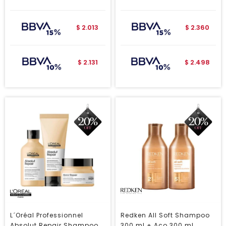
2.013
2.360
$
$
2.131
2.498
$
$
L´Oréal Professionnel
Redken All Soft Shampoo
Absolut Repair Shampoo
300 ml + Aco 300 ml