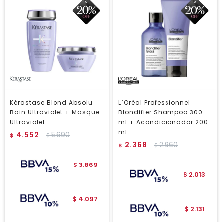
Kérastase Blond Absolu
L´Oréal Professionnel
Bain Ultraviolet + Masque
Blondifier Shampoo 300
Ultraviolet
ml + Acondicionador 200
ml
4.552
5.690
$
$
2.368
2.960
$
$
3.869
$
2.013
$
4.097
$
2.131
$