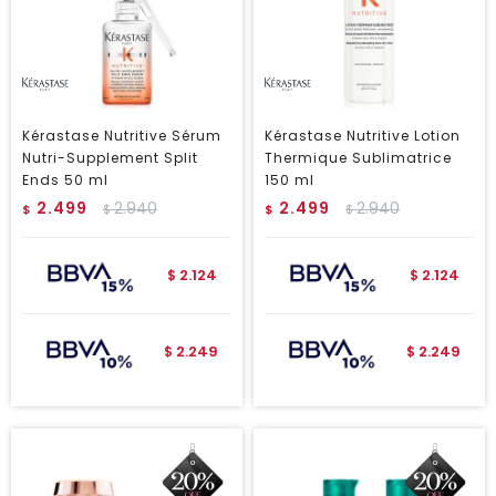
Kérastase Nutritive Sérum
Kérastase Nutritive Lotion
Nutri-Supplement Split
Thermique Sublimatrice
Ends 50 ml
150 ml
2.499
2.940
2.499
2.940
$
$
$
$
2.124
2.124
$
$
2.249
2.249
$
$