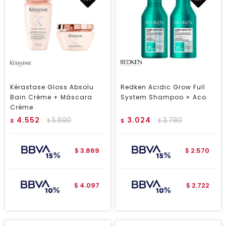
Kérastase Gloss Absolu
Redken Acidic Grow Full
Bain Crème + Máscara
System Shampoo + Aco
Crème
4.552
5.690
3.024
3.780
$
$
$
$
3.869
2.570
$
$
4.097
2.722
$
$