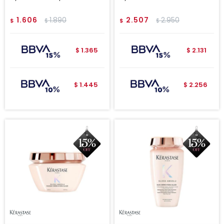
1.606
1.890
2.507
2.950
$
$
$
$
1.365
2.131
$
$
1.445
2.256
$
$