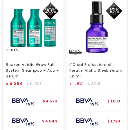
Redken Acidic Grow Full
L´Oréal Professionnel
System Shampoo + Aco +
Keratin Alpha Sleek Sérum
Sérum
50 ml
5.384
6.730
1.921
2.260
$
$
$
$
4.576
1.633
$
$
4.846
1.729
$
$