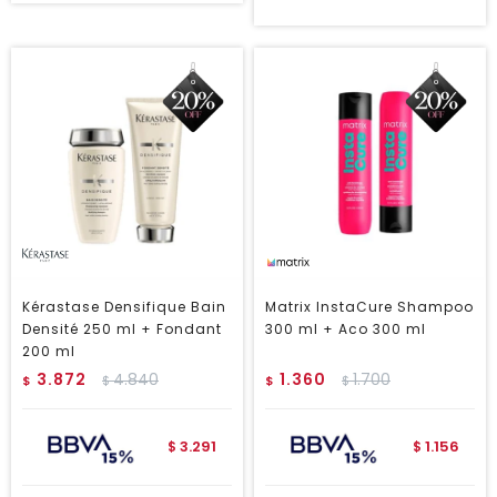
Kérastase Densifique Bain
Matrix InstaCure Shampoo
Densité 250 ml + Fondant
300 ml + Aco 300 ml
200 ml
3.872
4.840
1.360
1.700
$
$
$
$
3.291
1.156
$
$