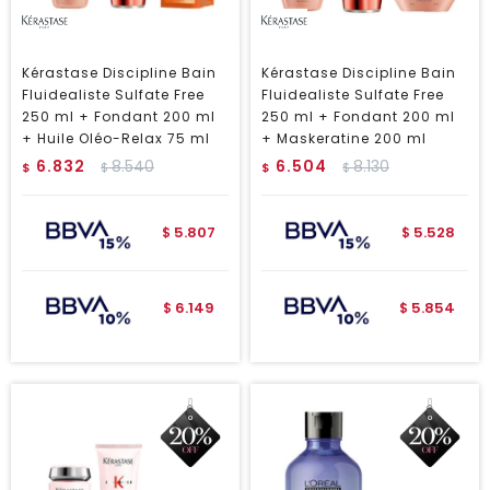
Kérastase Discipline Bain
Kérastase Discipline Bain
Fluidealiste Sulfate Free
Fluidealiste Sulfate Free
250 ml + Fondant 200 ml
250 ml + Fondant 200 ml
+ Huile Oléo-Relax 75 ml
+ Maskeratine 200 ml
6.832
8.540
6.504
8.130
$
$
$
$
5.807
5.528
$
$
6.149
5.854
$
$