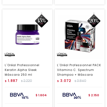
L´Oréal Professionnel
L´Oréal Professionnel PACK
Keratin Alpha Sleek
Vitamino C. Spectrum
Máscara 250 ml
Shampoo + Máscara
1.887
2.220
3.072
3.840
$
$
$
$
1.604
2.150
$
$