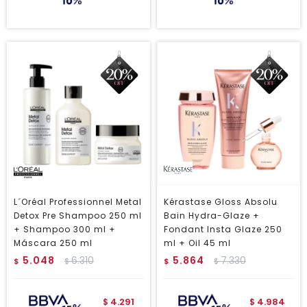
L´Oréal Professionnel Metal
Kérastase Gloss Absolu
Detox Pre Shampoo 250 ml
Bain Hydra-Glaze +
+ Shampoo 300 ml +
Fondant Insta Glaze 250
Máscara 250 ml
ml + Oil 45 ml
5.048
6.310
5.864
7.330
$
$
$
$
4.291
4.984
$
$