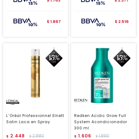
1.763
2.377
$
$
1.867
2.516
$
$
L´Oréal Professionnel Elnett
Redken Acidic Grow Full
Satin Laca en Spray
System Acondicionador
300 ml
2.448
2.880
1.606
1.890
$
$
$
$