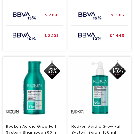
2.081
1.365
$
$
2.203
1.445
$
$
Redken Acidic Grow Full
Redken Acidic Grow Full
System Shampoo 300 ml
System Sérum 100 ml