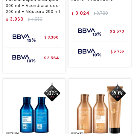
300 ml + Acondicionador
200 ml + Máscara 250 ml
3.024
3.780
$
$
3.960
4.950
$
$
2.570
$
3.366
$
2.722
$
3.564
$