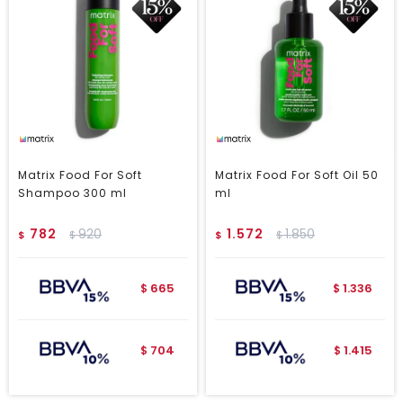
Matrix Food For Soft
Matrix Food For Soft Oil 50
Shampoo 300 ml
ml
782
920
1.572
1.850
$
$
$
$
665
1.336
$
$
704
1.415
$
$