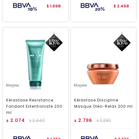
1.698
2.458
$
$
Kérastase Resistance
Kérastase Discipline
Fondant Extentioniste 200
Masque Oléo-Relax 200 ml
ml
2.074
2.440
2.796
3.290
$
$
$
$