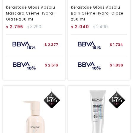
Kérastase Gloss Absolu
Kérastase Gloss Absolu
Máscara Crème Hydra-
Bain Crème Hydra-Glaze
Glaze 200 ml
250 ml
2.796
3.290
2.040
2.400
$
$
$
$
2.377
1.734
$
$
2.516
1.836
$
$