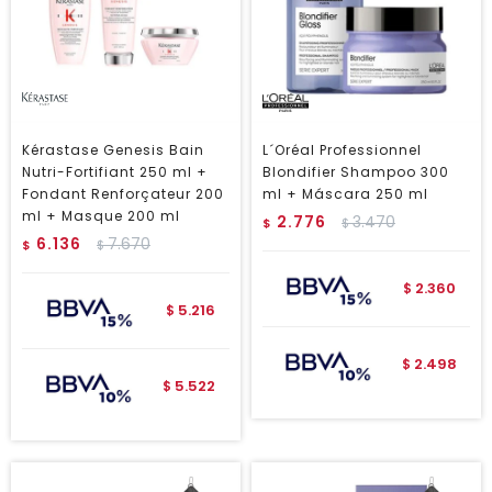
Kérastase Genesis Bain
L´Oréal Professionnel
Nutri-Fortifiant 250 ml +
Blondifier Shampoo 300
Fondant Renforçateur 200
ml + Máscara 250 ml
ml + Masque 200 ml
2.776
3.470
$
$
6.136
7.670
$
$
2.360
$
5.216
$
2.498
$
5.522
$