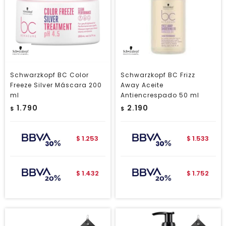
Schwarzkopf BC Color
Schwarzkopf BC Frizz
Freeze Silver Máscara 200
Away Aceite
ml
Antiencrespado 50 ml
1.790
2.190
$
$
1.253
1.533
$
$
1.432
1.752
$
$