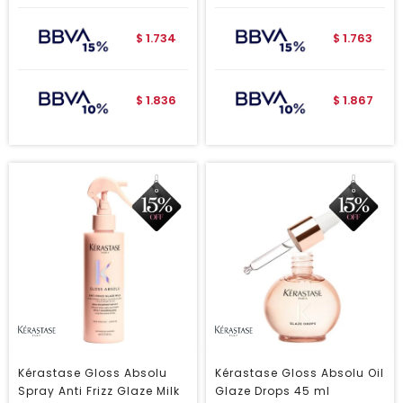
1.734
1.763
$
$
1.836
1.867
$
$
Kérastase Gloss Absolu
Kérastase Gloss Absolu Oil
Spray Anti Frizz Glaze Milk
Glaze Drops 45 ml