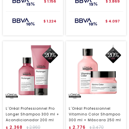
1.156
3.869
$
$
1.224
4.097
$
$
L´Oréal Professionnel Pro
L´Oréal Professionnel
Longer Shampoo 300 ml +
Vitamino Color Shampoo
Acondicionador 200 ml
300 ml + Máscara 250 ml
2.368
2.960
2.776
3.470
$
$
$
$