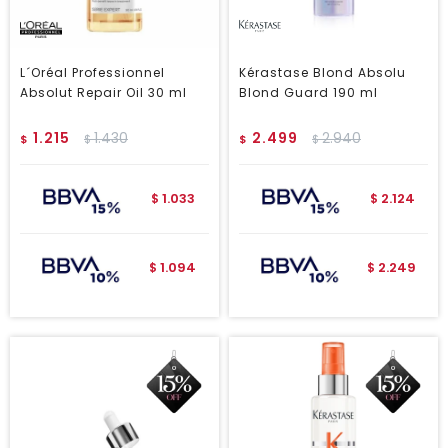
L´Oréal Professionnel
Kérastase Blond Absolu
Absolut Repair Oil 30 ml
Blond Guard 190 ml
1.215
1.430
2.499
2.940
$
$
$
$
1.033
2.124
$
$
1.094
2.249
$
$