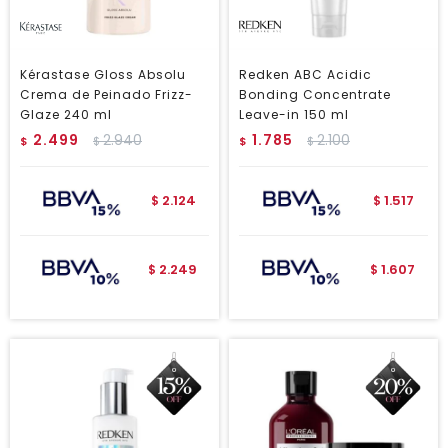
Kérastase Gloss Absolu
Redken ABC Acidic
Crema de Peinado Frizz-
Bonding Concentrate
Glaze 240 ml
Leave-in 150 ml
2.499
2.940
1.785
2.100
$
$
$
$
2.124
1.517
$
$
2.249
1.607
$
$