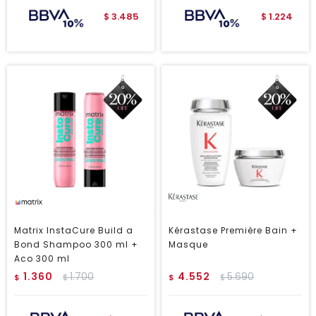
3.485
1.224
$
$
Matrix InstaCure Build a
Kérastase Première Bain +
Bond Shampoo 300 ml +
Masque
Aco 300 ml
1.360
1.700
4.552
5.690
$
$
$
$