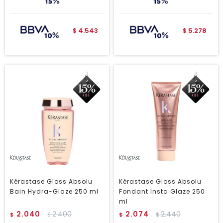
4.543
5.278
$
$
Kérastase Gloss Absolu
Kérastase Gloss Absolu
Bain Hydra-Glaze 250 ml
Fondant Insta Glaze 250
ml
2.040
2.400
2.074
2.440
$
$
$
$