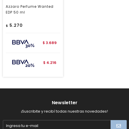
Azzaro Perfume Wanted
EDP 50 ml
5.270
$
3.689
$
4.216
$
Newsletter
¡Suscribite y recibí todas nuestras novedades!