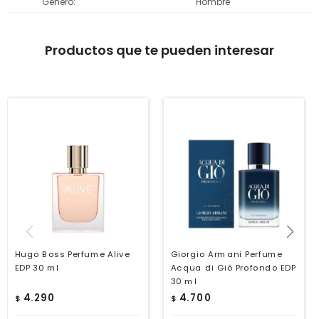
Género
Hombre
Productos que te pueden interesar
Hugo Boss Perfume Alive
Giorgio Armani Perfume
EDP 30 ml
Acqua di Giò Profondo EDP
30 ml
4.290
4.700
$
$