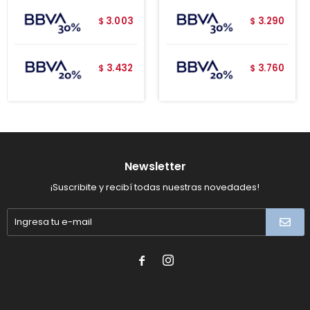
3.003
3.290
$
$
3.432
3.760
$
$
Newsletter
¡Suscribite y recibí todas nuestras novedades!

