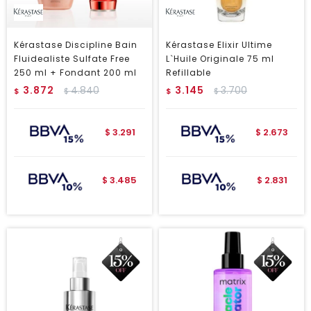
Kérastase Discipline Bain
Kérastase Elixir Ultime
Fluidealiste Sulfate Free
L`Huile Originale 75 ml
250 ml + Fondant 200 ml
Refillable
3.872
4.840
3.145
3.700
$
$
$
$
3.291
2.673
$
$
3.485
2.831
$
$