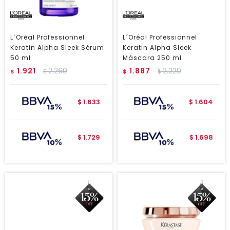
L´Oréal Professionnel
L´Oréal Professionnel
Keratin Alpha Sleek Sérum
Keratin Alpha Sleek
50 ml
Máscara 250 ml
1.921
2.260
1.887
2.220
$
$
$
$
1.633
1.604
$
$
1.729
1.698
$
$