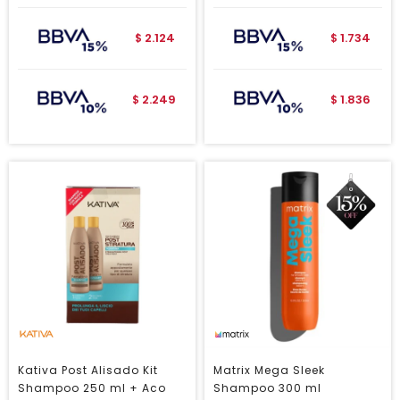
2.124
1.734
$
$
2.249
1.836
$
$
Kativa Post Alisado Kit
Matrix Mega Sleek
Shampoo 250 ml + Aco
Shampoo 300 ml