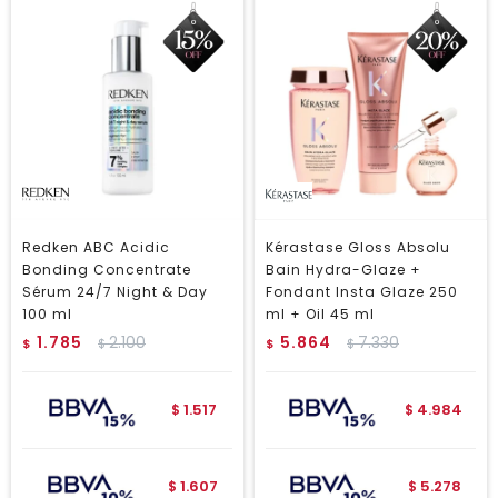
Redken ABC Acidic
Kérastase Gloss Absolu
Bonding Concentrate
Bain Hydra-Glaze +
Sérum 24/7 Night & Day
Fondant Insta Glaze 250
100 ml
ml + Oil 45 ml
1.785
2.100
5.864
7.330
$
$
$
$
1.517
4.984
$
$
1.607
5.278
$
$