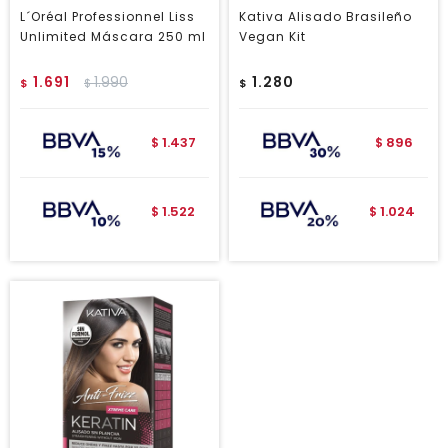
L´Oréal Professionnel Liss
Kativa Alisado Brasileño
Unlimited Máscara 250 ml
Vegan Kit
1.691
1.990
1.280
$
$
$
1.437
896
$
$
1.522
1.024
$
$