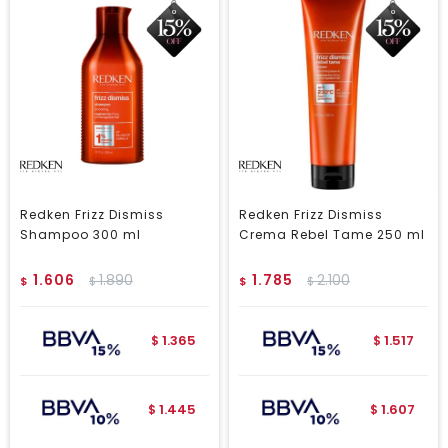
Redken Frizz Dismiss
Redken Frizz Dismiss
Shampoo 300 ml
Crema Rebel Tame 250 ml
1.606
1.890
1.785
2.100
$
$
$
$
1.365
1.517
$
$
1.445
1.607
$
$