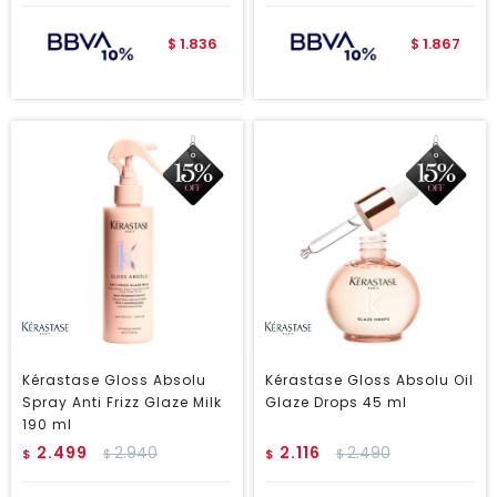
1.836
1.867
$
$
Kérastase Gloss Absolu
Kérastase Gloss Absolu Oil
Spray Anti Frizz Glaze Milk
Glaze Drops 45 ml
190 ml
2.499
2.940
2.116
2.490
$
$
$
$