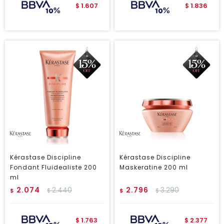
1.607
1.836
$
$
Kérastase Discipline
Kérastase Discipline
Fondant Fluidealiste 200
Maskeratine 200 ml
ml
2.074
2.440
2.796
3.290
$
$
$
$
1.763
2.377
$
$