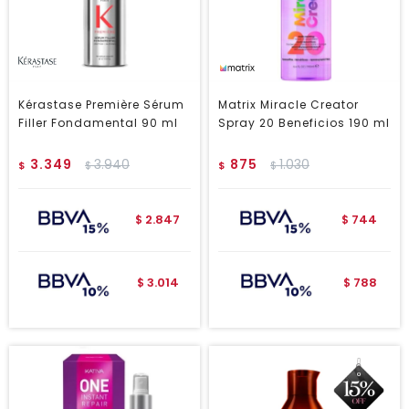
Kérastase Première Sérum
Matrix Miracle Creator
Filler Fondamental 90 ml
Spray 20 Beneficios 190 ml
3.349
3.940
875
1.030
$
$
$
$
2.847
744
$
$
3.014
788
$
$