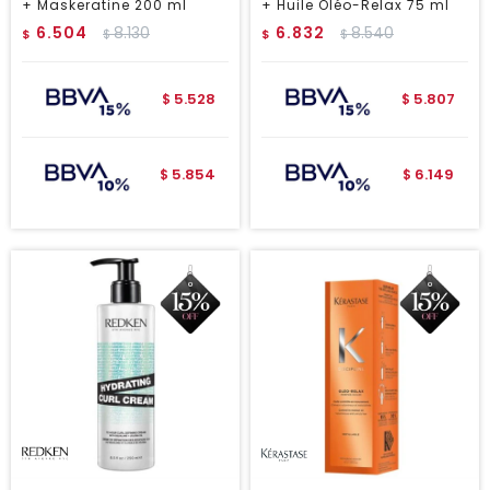
+ Maskeratine 200 ml
+ Huile Oléo-Relax 75 ml
6.504
8.130
6.832
8.540
$
$
$
$
5.528
5.807
$
$
5.854
6.149
$
$