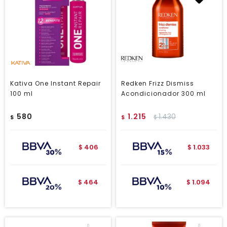
Kativa One Instant Repair
Redken Frizz Dismiss
100 ml
Acondicionador 300 ml
580
1.215
1.430
$
$
$
406
1.033
$
$
464
1.094
$
$