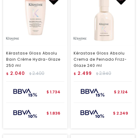
Kérastase Gloss Absolu
Kérastase Gloss Absolu
Bain Crème Hydra-Glaze
Crema de Peinado Frizz-
250 ml
Glaze 240 ml
2.040
2.400
2.499
2.940
$
$
$
$
1.734
2.124
$
$
1.836
2.249
$
$