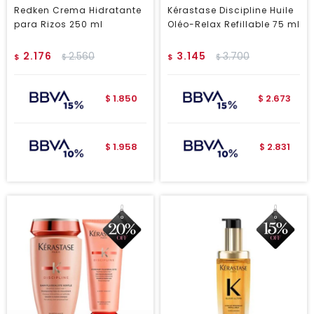
Redken Crema Hidratante
Kérastase Discipline Huile
para Rizos 250 ml
Oléo-Relax Refillable 75 ml
2.176
2.560
3.145
3.700
$
$
$
$
1.850
2.673
$
$
1.958
2.831
$
$