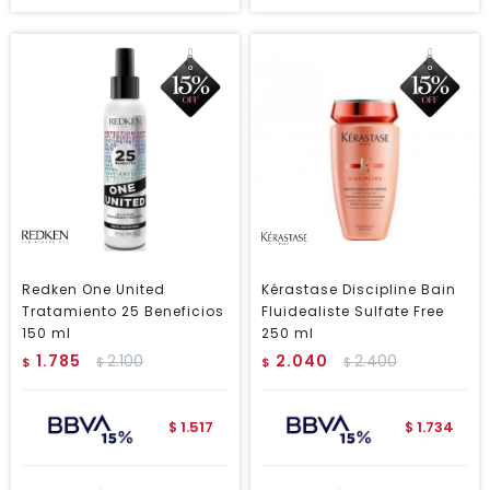
Redken One United
Kérastase Discipline Bain
Tratamiento 25 Beneficios
Fluidealiste Sulfate Free
150 ml
250 ml
1.785
2.100
2.040
2.400
$
$
$
$
1.517
1.734
$
$