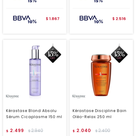
1.867
2.516
$
$
Kérastase Blond Absolu
Kérastase Discipline Bain
Sérum Cicaplasme 150 ml
Oléo-Relax 250 ml
2.499
2.940
2.040
2.400
$
$
$
$