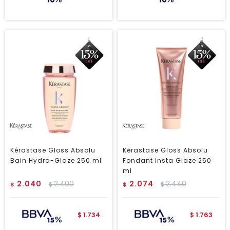
Kérastase Gloss Absolu
Kérastase Gloss Absolu
Bain Hydra-Glaze 250 ml
Fondant Insta Glaze 250
ml
2.040
2.400
2.074
2.440
$
$
$
$
1.734
1.763
$
$