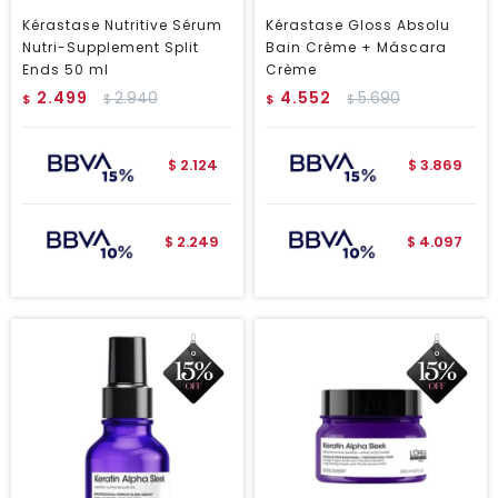
Kérastase Nutritive Sérum
Kérastase Gloss Absolu
Nutri-Supplement Split
Bain Crème + Máscara
Ends 50 ml
Crème
2.499
2.940
4.552
5.690
$
$
$
$
2.124
3.869
$
$
2.249
4.097
$
$