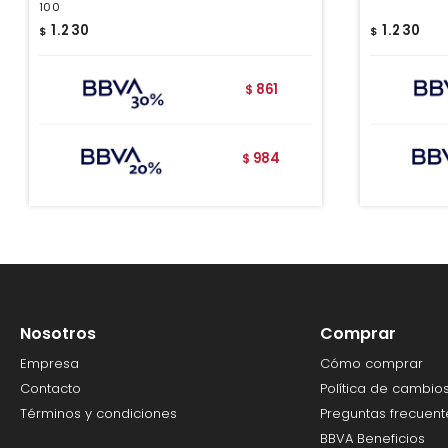
100
1.230
1.230
$
$
861
$
984
$
Nosotros
Comprar
Empresa
Cómo comprar
Contacto
Política de cambio
Términos y condiciones
Preguntas frecuent
BBVA Beneficios