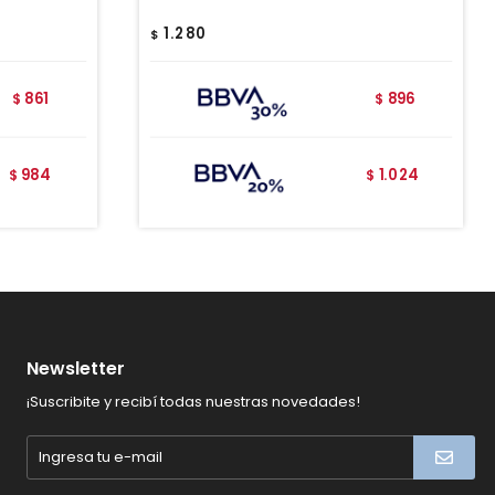
1.280
$
861
896
$
$
984
1.024
$
$
Newsletter
¡Suscribite y recibí todas nuestras novedades!