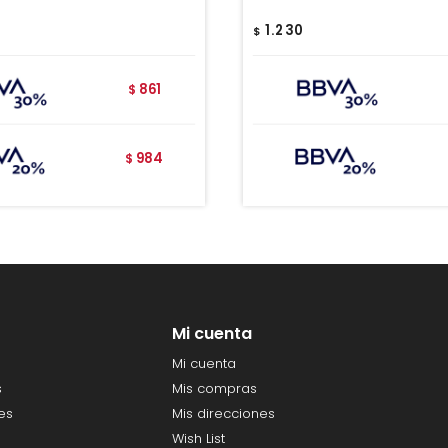
1.230
$
861
$
984
$
Mi cuenta
Mi cuenta
s
Mis compras
es
Mis direcciones
Wish List