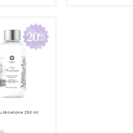
u Micellaire 250 ml
690