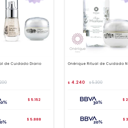
al de Cuidado Diario
Onérique Ritual de Cuidado 
.200
4.240
5.300
$
$
5.152
2
$
$
5.888
$
$