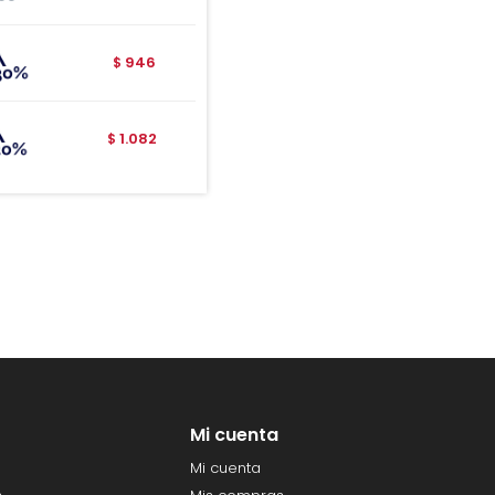
946
$
1.082
$
Mi cuenta
Mi cuenta