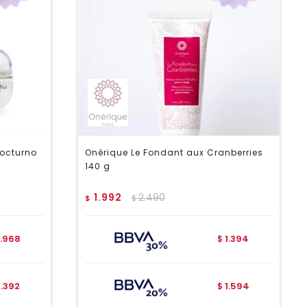
Nocturno
Onérique Le Fondant aux Cranberries
140 g
1.992
2.490
$
$
.968
1.394
$
3.392
1.594
$