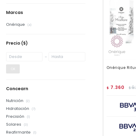
Marcas
Onérique
(4)
Precio
($)
Onérique Ritu
OK
7.360
9
$
$
Concearn
Nutrición
(2)
Hidratación
(7)
Precisión
(1)
Solares
(3)
Reafirmante
(1)