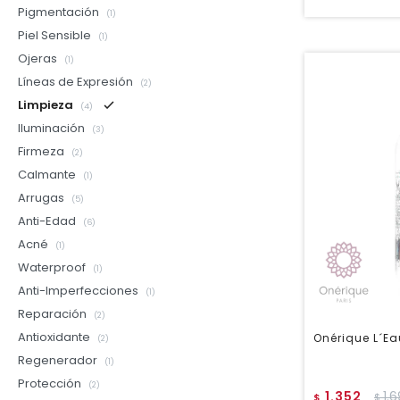
Pigmentación
(1)
Piel Sensible
(1)
Ojeras
(1)
Líneas de Expresión
(2)
Limpieza
(4)
Iluminación
(3)
Firmeza
(2)
Calmante
(1)
Arrugas
(5)
Anti-Edad
(6)
Acné
(1)
Waterproof
(1)
Anti-Imperfecciones
(1)
Reparación
(2)
Antioxidante
Onérique L´Ea
(2)
Regenerador
(1)
Protección
(2)
1.352
1.
$
$