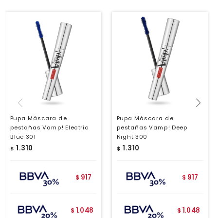
Pupa Máscara de
Pupa Máscara de
pestañas Vamp! Electric
pestañas Vamp! Deep
Blue 301
Night 300
1.310
1.310
$
$
917
917
$
$
1.048
1.048
$
$