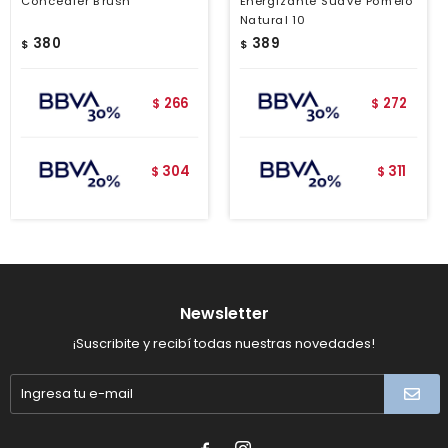
Concealer Brush
Energizante Suave Pomelo
Natural 10
380
389
$
$
266
272
$
$
304
311
$
$
Newsletter
¡Suscribite y recibí todas nuestras novedades!