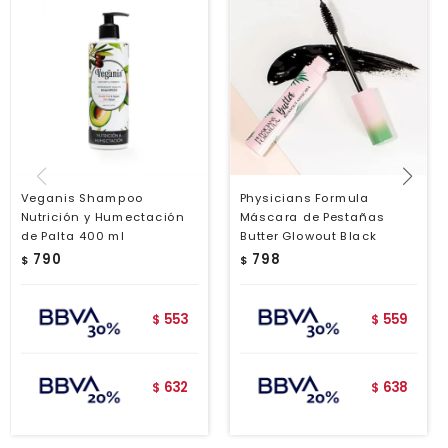
Veganis Shampoo
Physicians Formula
Nutrición y Humectación
Máscara de Pestañas
de Palta 400 ml
Butter Glowout Black
790
798
$
$
553
559
$
$
632
638
$
$