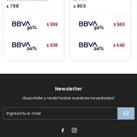
798
800
$
$
559
560
$
$
638
640
$
$
Newsletter
¡Suscribite y recibí todas nuestras novedades!

