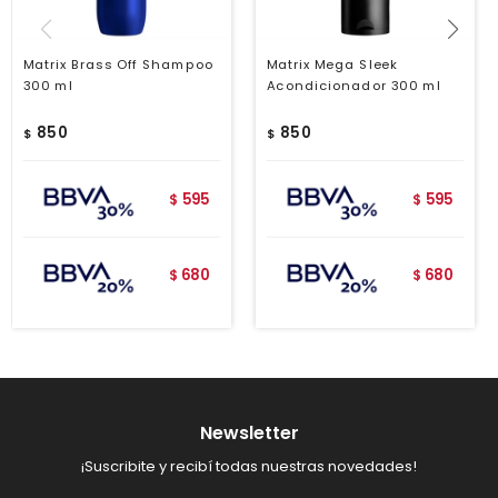
Matrix Brass Off Shampoo
Matrix Mega Sleek
300 ml
Acondicionador 300 ml
850
850
$
$
595
595
$
$
680
680
$
$
Newsletter
¡Suscribite y recibí todas nuestras novedades!