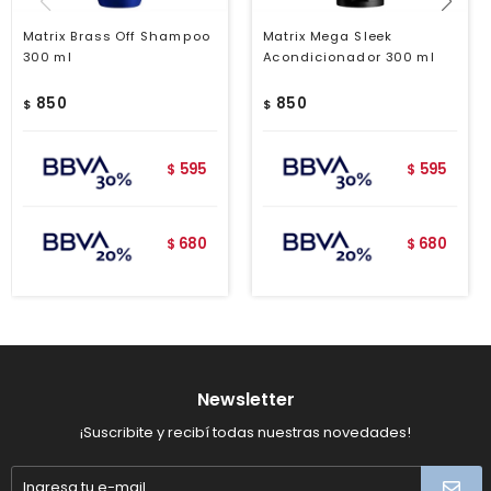
Matrix Brass Off Shampoo
Matrix Mega Sleek
300 ml
Acondicionador 300 ml
850
850
$
$
595
595
$
$
680
680
$
$
Newsletter
¡Suscribite y recibí todas nuestras novedades!