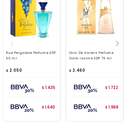
Rue Pergolese Perfume EDP
Ulric De Varens Perfume
50 ml
Gold-Issime EDP 75 ml
2.050
2.460
$
$
1.435
1.722
$
$
1.640
1.968
$
$