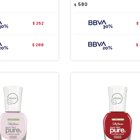
580
$
252
$
$
288
$
$