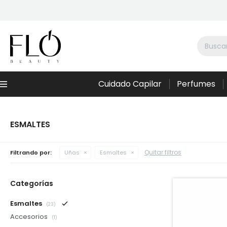
Cuidado Capilar
Perfumes
Menú
ESMALTES
Quitar filtros
Filtrando por:
Uñas
Esmaltes
Categorías
Esmaltes
(23)
Accesorios
(1)