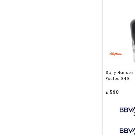
Sally Hansen 
Pected 849
590
$