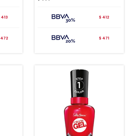
413
412
$
472
471
$