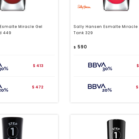
Esmalte Miracle Gel
Sally Hansen Esmalte Miracle 
d 449
Tank 329
590
$
413
$
$
472
$
$