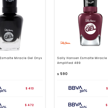
Esmalte Miracle Gel Onyx
Sally Hansen Esmalte Miracle 
Amplified 489
590
$
413
$
$
472
$
$