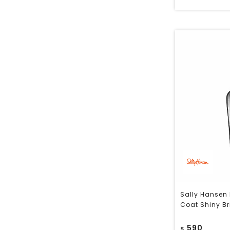
Sally Hansen 
Coat Shiny Bri
590
$