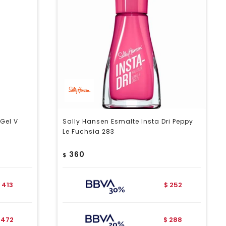
Gel V
Sally Hansen Esmalte Insta Dri Peppy
Le Fuchsia 283
360
$
413
252
$
472
288
$