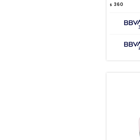
360
$