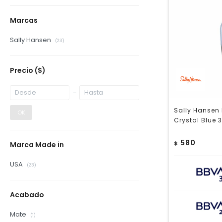
Marcas
Sally Hansen
(23)
Precio
($)
Sally Hansen
OK
Crystal Blue 
580
$
Marca Made in
USA
(23)
Acabado
Mate
(1)