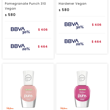
Pomegranate Punch 310
Hardener Vegan
Vegan
580
$
580
$
406
$
406
$
464
$
464
$