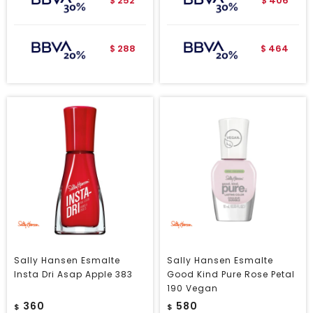
252
406
$
$
288
464
$
$
Sally Hansen Esmalte
Sally Hansen Esmalte
Insta Dri Asap Apple 383
Good Kind Pure Rose Petal
190 Vegan
360
580
$
$