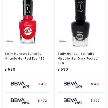
Sally Hansen Esmalte
Sally Hansen Esmalte
Miracle Gel Red Eye 439
Miracle Gel Onyx Pected
849
590
590
$
$
413
413
$
$
472
472
$
$