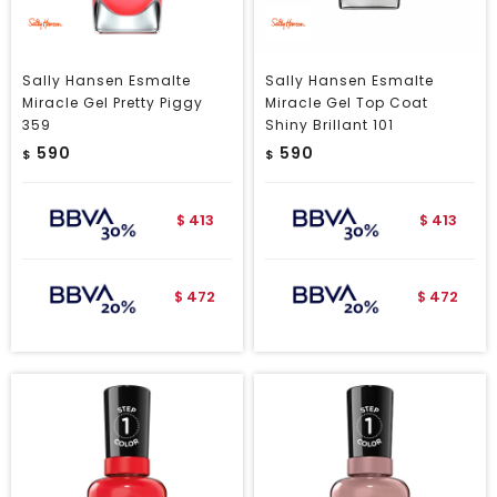
Sally Hansen Esmalte
Sally Hansen Esmalte
Miracle Gel Pretty Piggy
Miracle Gel Top Coat
359
Shiny Brillant 101
590
590
$
$
413
413
$
$
472
472
$
$