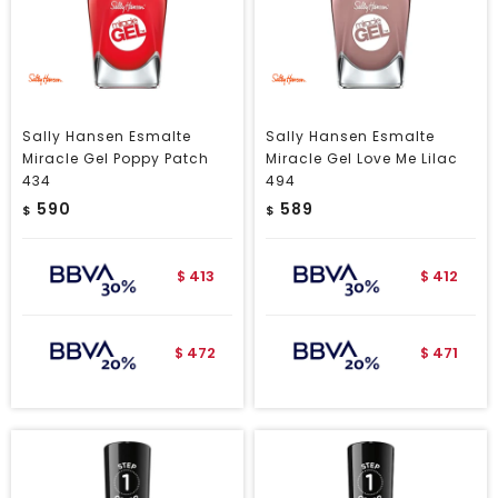
Sally Hansen Esmalte
Sally Hansen Esmalte
Miracle Gel Poppy Patch
Miracle Gel Love Me Lilac
434
494
590
589
$
$
413
412
$
$
472
471
$
$