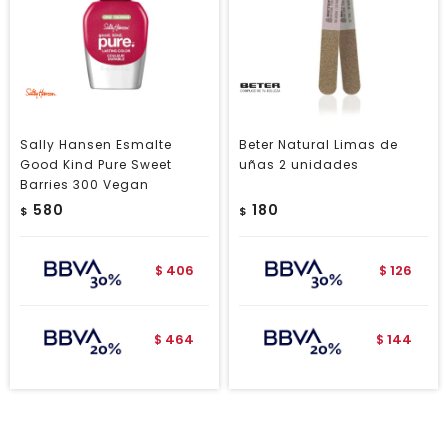
Sally Hansen Esmalte
Beter Natural Limas de
Good Kind Pure Sweet
uñas 2 unidades
Barries 300 Vegan
580
180
$
$
406
126
$
$
464
144
$
$