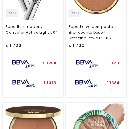
Pupa Iluminador y
Pupa Polvo compacto
Corrector Active Light 004
Bronceante Desert
Bronzing Powder 005
1.720
1.730
$
$
1.204
1.211
$
$
1.376
1.384
$
$