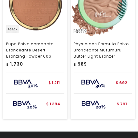
Pupa Polvo compacto
Physicians Formula Polvo
Bronceante Desert
Bronceante Murumuru
Bronzing Powder 006
Butter Light Bronzer
1.730
989
$
$
1.211
692
$
$
1.384
791
$
$