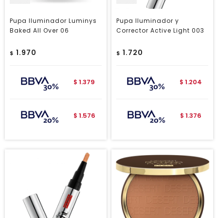
Pupa Iluminador Luminys
Pupa Iluminador y
Baked All Over 06
Corrector Active Light 003
1.970
1.720
$
$
1.379
1.204
$
$
1.576
1.376
$
$