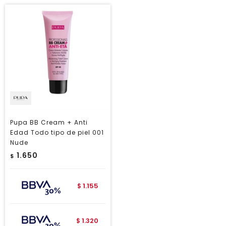
Pupa BB Cream + Anti
Edad Todo tipo de piel 001
Nude
1.650
$
1.155
$
1.320
$