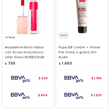
Maybelline Brillo labial
Pupa BB Cream + Primer
con Ácido Hialurónico
Piel mixta o grasa 001
Lifter Gloss BUBBLEGUM
Nude
755
1.650
$
$
529
1.155
$
$
604
1.320
$
$