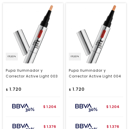
Pupa Iluminador y
Pupa Iluminador y
Corrector Active Light 003
Corrector Active Light 004
1.720
1.720
$
$
1.204
1.204
$
$
1.376
1.376
$
$