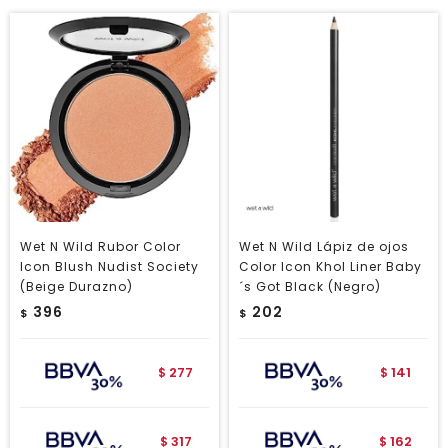
Wet N Wild Rubor Color
Wet N Wild Lápiz de ojos
Icon Blush Nudist Society
Color Icon Khol Liner Baby
(Beige Durazno)
´s Got Black (Negro)
396
202
$
$
277
141
$
$
317
162
$
$