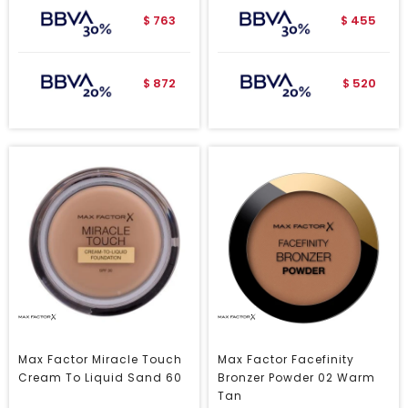
763
455
$
$
872
520
$
$
Max Factor Miracle Touch
Max Factor Facefinity
Cream To Liquid Sand 60
Bronzer Powder 02 Warm
Tan