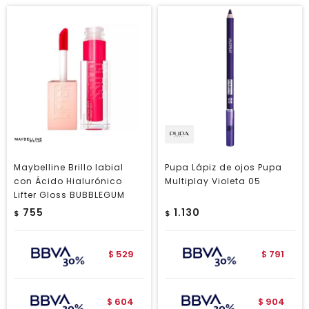
Maybelline Brillo labial
Pupa Lápiz de ojos Pupa
con Ácido Hialurónico
Multiplay Violeta 05
Lifter Gloss BUBBLEGUM
755
1.130
$
$
529
791
$
$
604
904
$
$