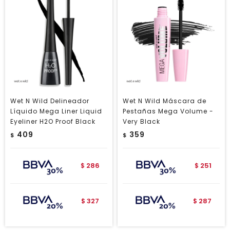
Wet N Wild Delineador
Wet N Wild Máscara de
Líquido Mega Liner Liquid
Pestañas Mega Volume -
Eyeliner H2O Proof Black
Very Black
409
359
$
$
286
251
$
$
327
287
$
$