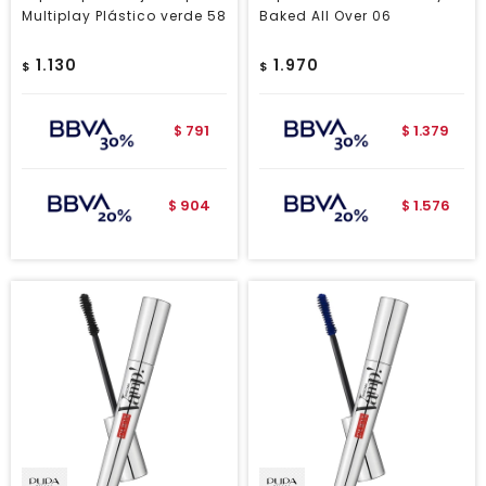
Multiplay Plástico verde 58
Baked All Over 06
1.130
1.970
$
$
791
1.379
$
$
904
1.576
$
$