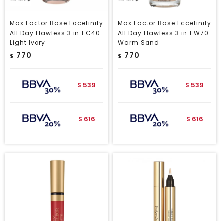
Max Factor Base Facefinity
Max Factor Base Facefinity
All Day Flawless 3 in 1 C40
All Day Flawless 3 in 1 W70
Light Ivory
Warm Sand
770
770
$
$
539
539
$
$
616
616
$
$