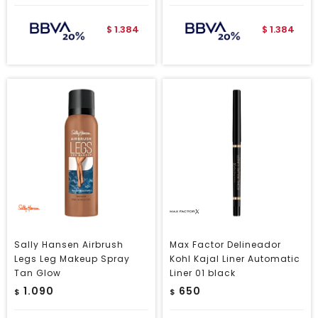
1.384
1.384
$
$
Sally Hansen Airbrush
Max Factor Delineador
Legs Leg Makeup Spray
Kohl Kajal Liner Automatic
Tan Glow
Liner 01 black
1.090
650
$
$