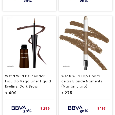
Wet N Wild Delineador
Wet N Wild Lápiz para
Líquido Mega Liner Liquid
cejas Blonde Moments
Eyeliner Dark Brown
(Marrón claro)
409
275
$
$
286
193
$
$