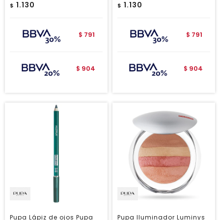
1.130
1.130
$
$
791
791
$
$
904
904
$
$
Pupa Lápiz de ojos Pupa
Pupa Iluminador Luminys