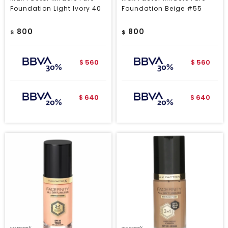
Foundation Light Ivory 40
Foundation Beige #55
800
800
$
$
560
560
$
$
640
640
$
$