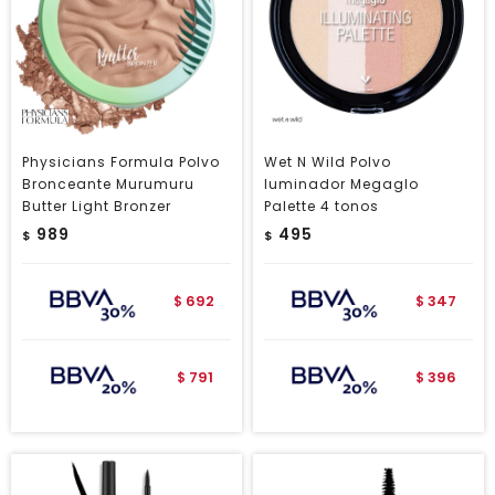
Physicians Formula Polvo
Wet N Wild Polvo
Bronceante Murumuru
Iuminador Megaglo
Butter Light Bronzer
Palette 4 tonos
989
495
$
$
692
347
$
$
791
396
$
$