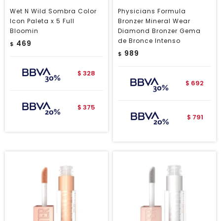
Wet N Wild Sombra Color
Physicians Formula
Icon Paleta x 5 Full
Bronzer Mineral Wear
Bloomin
Diamond Bronzer Gema
de Bronce Intenso
469
$
989
$
328
$
692
$
375
$
791
$