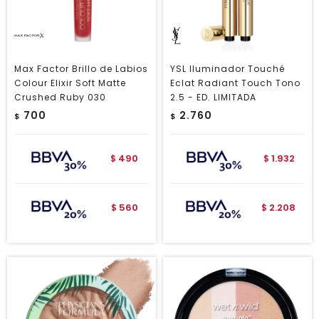
Max Factor Brillo de Labios
YSL Iluminador Touché
Colour Elixir Soft Matte
Eclat Radiant Touch Tono
Crushed Ruby 030
2.5 - ED. LIMITADA
700
2.760
$
$
490
1.932
$
$
560
2.208
$
$