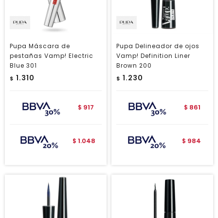
Pupa Máscara de
Pupa Delineador de ojos
pestañas Vamp! Electric
Vamp! Definition Liner
Blue 301
Brown 200
1.310
1.230
$
$
917
861
$
$
1.048
984
$
$