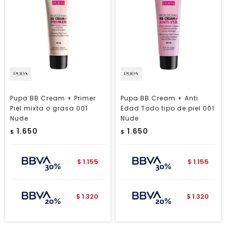
Pupa BB Cream + Primer
Pupa BB Cream + Anti
Piel mixta o grasa 001
Edad Todo tipo de piel 001
Nude
Nude
1.650
1.650
$
$
1.155
1.155
$
$
1.320
1.320
$
$