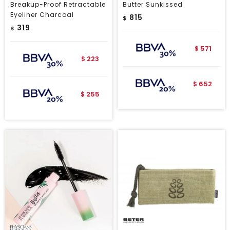
Breakup-Proof Retractable
Butter Sunkissed
Eyeliner Charcoal
815
$
319
$
571
$
223
$
652
$
255
$