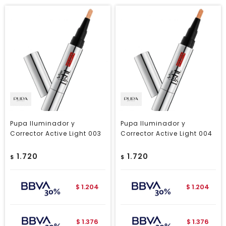
Pupa Iluminador y
Pupa Iluminador y
Corrector Active Light 003
Corrector Active Light 004
1.720
1.720
$
$
1.204
1.204
$
$
1.376
1.376
$
$