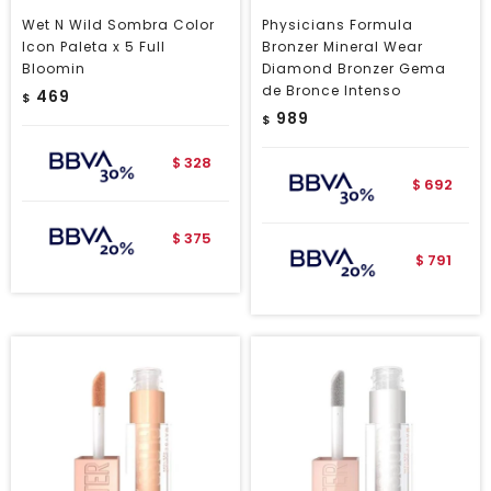
Wet N Wild Sombra Color
Physicians Formula
Icon Paleta x 5 Full
Bronzer Mineral Wear
Bloomin
Diamond Bronzer Gema
de Bronce Intenso
469
$
989
$
328
$
692
$
375
$
791
$