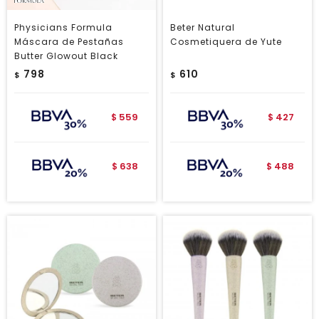
Physicians Formula
Beter Natural
Máscara de Pestañas
Cosmetiquera de Yute
Butter Glowout Black
798
610
$
$
559
427
$
$
638
488
$
$