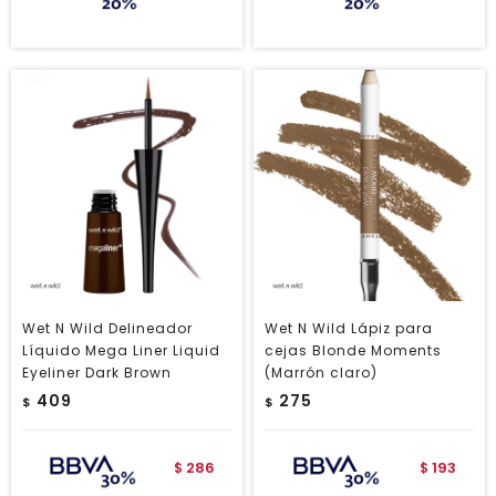
Wet N Wild Delineador
Wet N Wild Lápiz para
Líquido Mega Liner Liquid
cejas Blonde Moments
Eyeliner Dark Brown
(Marrón claro)
409
275
$
$
286
193
$
$