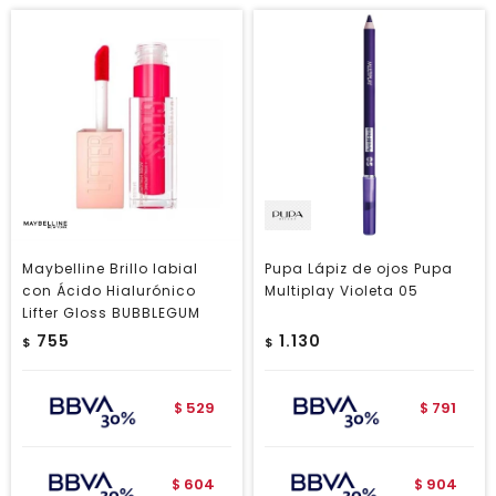
Maybelline Brillo labial
Pupa Lápiz de ojos Pupa
con Ácido Hialurónico
Multiplay Violeta 05
Lifter Gloss BUBBLEGUM
755
1.130
$
$
529
791
$
$
604
904
$
$