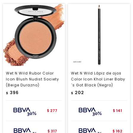
Wet N Wild Rubor Color
Wet N Wild Lápiz de ojos
Icon Blush Nudist Society
Color Icon Khol Liner Baby
(Beige Durazno)
´s Got Black (Negro)
396
202
$
$
277
141
$
$
317
162
$
$