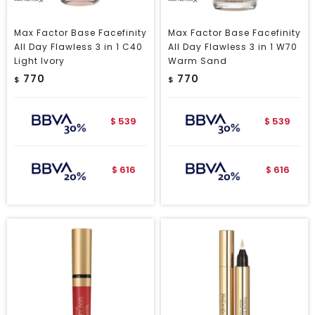
Max Factor Base Facefinity
Max Factor Base Facefinity
All Day Flawless 3 in 1 C40
All Day Flawless 3 in 1 W70
Light Ivory
Warm Sand
770
770
$
$
539
539
$
$
616
616
$
$