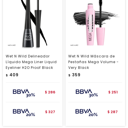
Wet N Wild Delineador
Wet N Wild Máscara de
Líquido Mega Liner Liquid
Pestañas Mega Volume -
Eyeliner H2O Proof Black
Very Black
409
359
$
$
286
251
$
$
327
287
$
$