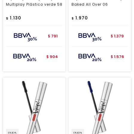
Multiplay Plástico verde 58
Baked All Over 06
1.130
1.970
$
$
791
1.379
$
$
904
1.576
$
$