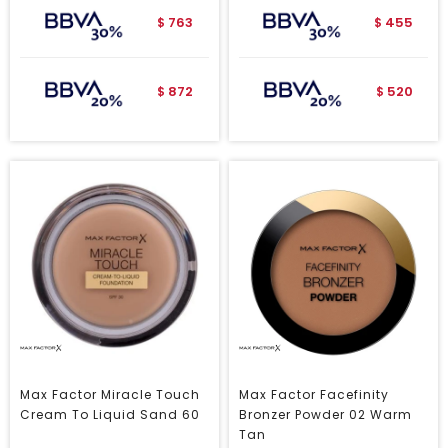
763
455
$
$
872
520
$
$
Max Factor Miracle Touch
Max Factor Facefinity
Cream To Liquid Sand 60
Bronzer Powder 02 Warm
Tan