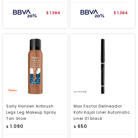
1.384
1.384
$
$
Sally Hansen Airbrush
Max Factor Delineador
Legs Leg Makeup Spray
Kohl Kajal Liner Automatic
Tan Glow
Liner 01 black
1.090
650
$
$