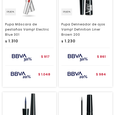
Pupa Máscara de
Pupa Delineador de ojos
pestañas Vamp! Electric
Vamp! Definition Liner
Blue 301
Brown 200
1.310
1.230
$
$
917
861
$
$
1.048
984
$
$