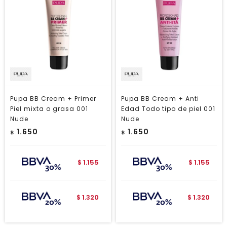
Pupa BB Cream + Primer
Pupa BB Cream + Anti
Piel mixta o grasa 001
Edad Todo tipo de piel 001
Nude
Nude
1.650
1.650
$
$
1.155
1.155
$
$
1.320
1.320
$
$