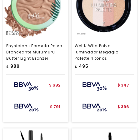
Physicians Formula Polvo
Wet N Wild Polvo
Bronceante Murumuru
Iuminador Megaglo
Butter Light Bronzer
Palette 4 tonos
989
495
$
$
692
347
$
$
791
396
$
$