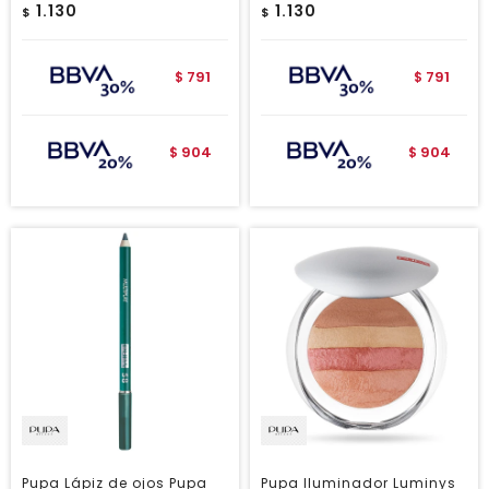
1.130
1.130
$
$
791
791
$
$
904
904
$
$
Pupa Lápiz de ojos Pupa
Pupa Iluminador Luminys