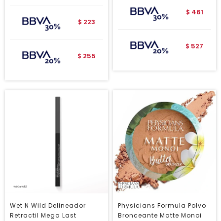
461
$
223
$
527
$
255
$
Wet N Wild Delineador
Physicians Formula Polvo
Retractil Mega Last
Bronceante Matte Monoi