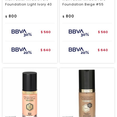
Foundation Light Ivory 40
Foundation Beige #55
800
800
$
$
560
560
$
$
640
640
$
$