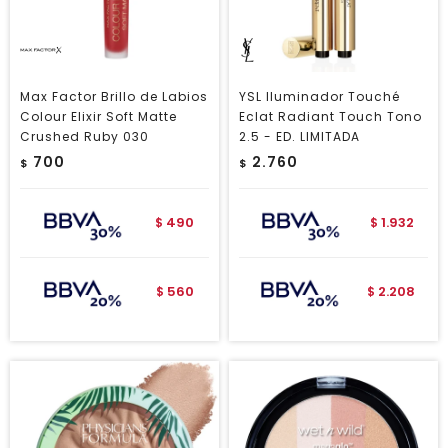
Max Factor Brillo de Labios
YSL Iluminador Touché
Colour Elixir Soft Matte
Eclat Radiant Touch Tono
Crushed Ruby 030
2.5 - ED. LIMITADA
700
2.760
$
$
490
1.932
$
$
560
2.208
$
$