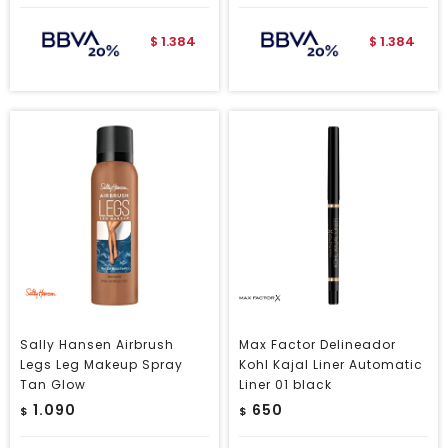
1.384
1.384
$
$
Sally Hansen Airbrush
Max Factor Delineador
Legs Leg Makeup Spray
Kohl Kajal Liner Automatic
Tan Glow
Liner 01 black
1.090
650
$
$