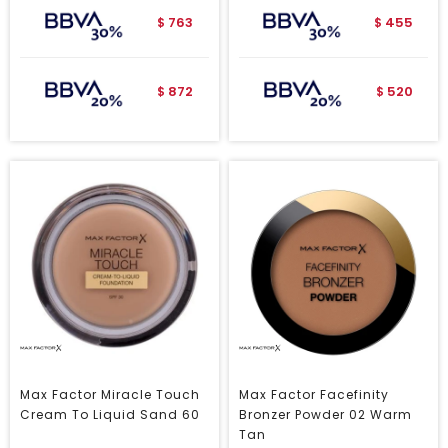
763
455
$
$
872
520
$
$
Max Factor Miracle Touch
Max Factor Facefinity
Cream To Liquid Sand 60
Bronzer Powder 02 Warm
Tan