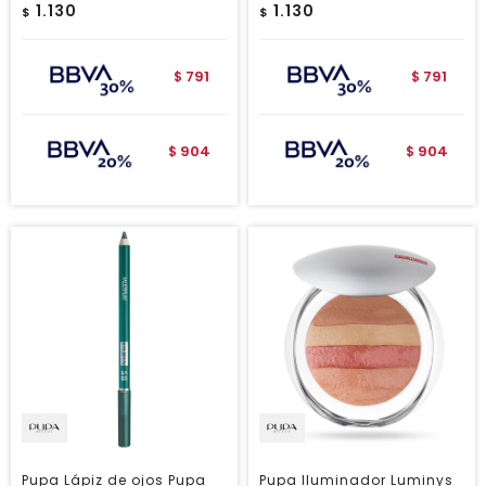
1.130
1.130
$
$
791
791
$
$
904
904
$
$
Pupa Lápiz de ojos Pupa
Pupa Iluminador Luminys