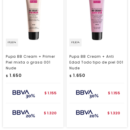
Pupa BB Cream + Primer
Pupa BB Cream + Anti
Piel mixta o grasa 001
Edad Todo tipo de piel 001
Nude
Nude
1.650
1.650
$
$
1.155
1.155
$
$
1.320
1.320
$
$