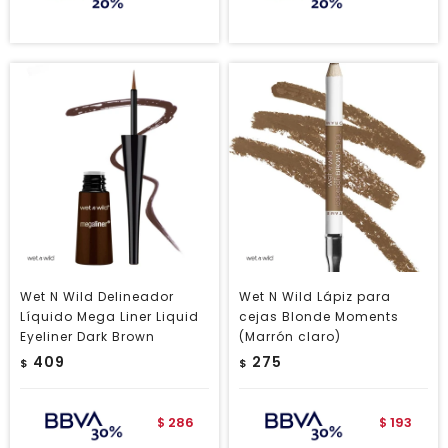
Wet N Wild Delineador
Wet N Wild Lápiz para
Líquido Mega Liner Liquid
cejas Blonde Moments
Eyeliner Dark Brown
(Marrón claro)
409
275
$
$
286
193
$
$