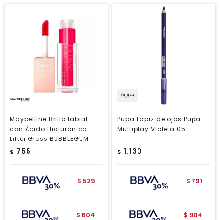
Maybelline Brillo labial
Pupa Lápiz de ojos Pupa
con Ácido Hialurónico
Multiplay Violeta 05
Lifter Gloss BUBBLEGUM
755
1.130
$
$
529
791
$
$
604
904
$
$