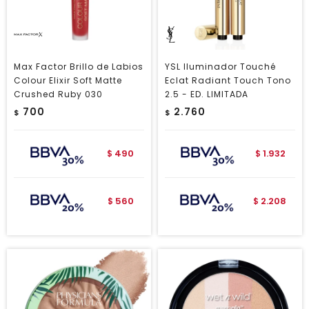
Max Factor Brillo de Labios
YSL Iluminador Touché
Colour Elixir Soft Matte
Eclat Radiant Touch Tono
Crushed Ruby 030
2.5 - ED. LIMITADA
700
2.760
$
$
490
1.932
$
$
560
2.208
$
$