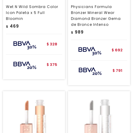
Wet N Wild Sombra Color
Physicians Formula
Icon Paleta x 5 Full
Bronzer Mineral Wear
Bloomin
Diamond Bronzer Gema
de Bronce Intenso
469
$
989
$
328
$
692
$
375
$
791
$