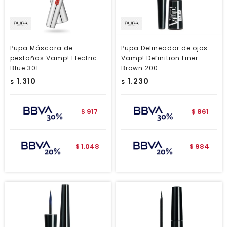
Pupa Máscara de
Pupa Delineador de ojos
pestañas Vamp! Electric
Vamp! Definition Liner
Blue 301
Brown 200
1.310
1.230
$
$
917
861
$
$
1.048
984
$
$