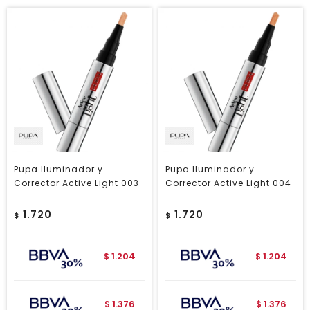
Pupa Iluminador y
Pupa Iluminador y
Corrector Active Light 003
Corrector Active Light 004
1.720
1.720
$
$
1.204
1.204
$
$
1.376
1.376
$
$