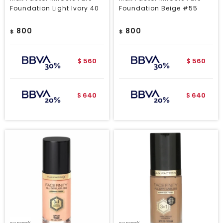
Foundation Light Ivory 40
Foundation Beige #55
800
800
$
$
560
560
$
$
640
640
$
$