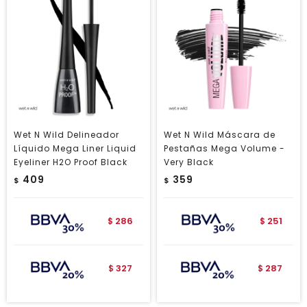
Wet N Wild Delineador
Wet N Wild Máscara de
Líquido Mega Liner Liquid
Pestañas Mega Volume -
Eyeliner H2O Proof Black
Very Black
409
359
$
$
286
251
$
$
327
287
$
$