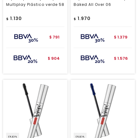
Multiplay Plástico verde 58
Baked All Over 06
1.130
1.970
$
$
791
1.379
$
$
904
1.576
$
$