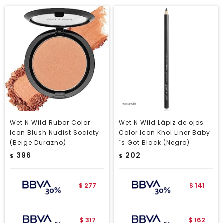
Wet N Wild Rubor Color
Wet N Wild Lápiz de ojos
Icon Blush Nudist Society
Color Icon Khol Liner Baby
(Beige Durazno)
´s Got Black (Negro)
396
202
$
$
277
141
$
$
317
162
$
$