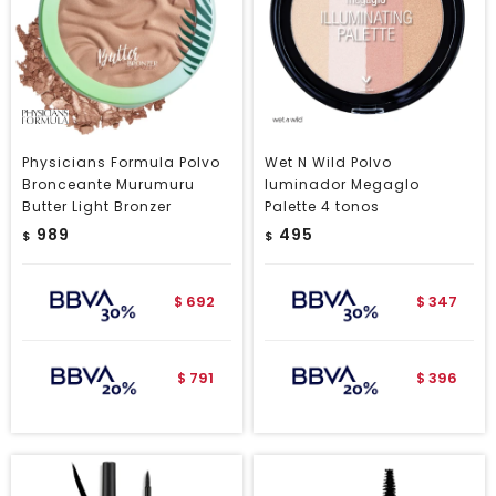
Physicians Formula Polvo
Wet N Wild Polvo
Bronceante Murumuru
Iuminador Megaglo
Butter Light Bronzer
Palette 4 tonos
989
495
$
$
692
347
$
$
791
396
$
$