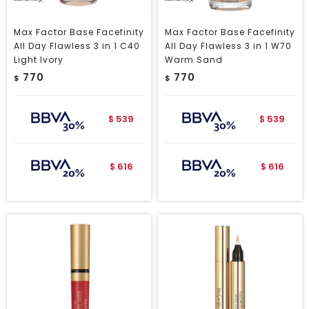
Max Factor Base Facefinity
Max Factor Base Facefinity
All Day Flawless 3 in 1 C40
All Day Flawless 3 in 1 W70
Light Ivory
Warm Sand
770
770
$
$
539
539
$
$
616
616
$
$