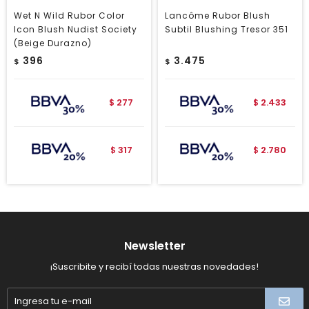
Wet N Wild Rubor Color
Lancôme Rubor Blush
Icon Blush Nudist Society
Subtil Blushing Tresor 351
(Beige Durazno)
396
3.475
$
$
277
2.433
$
$
317
2.780
$
$
Newsletter
¡Suscribite y recibí todas nuestras novedades!