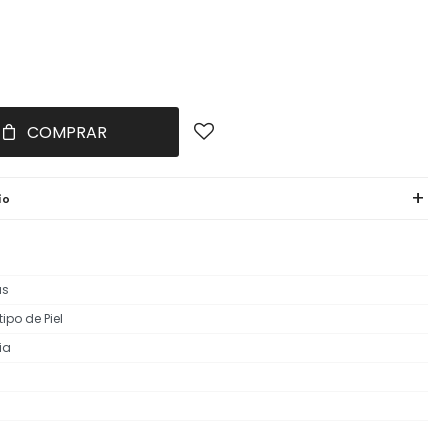
COMPRAR
ío
as
ipo de Piel
ia