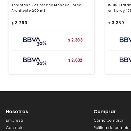
Kérastase Resistance Masque Force
ISDIN Trat
Architecte 200 ml
en Spray 12
3.290
3.350
$
$
2.303
$
2.632
$
Nosotros
Comprar
Empresa
Cómo comprar
Contacto
Política de cambio