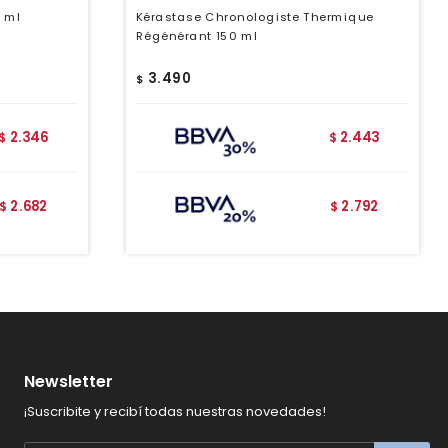
0 ml
Kérastase Chronologiste Thermique
Régénérant 150 ml
3.490
$
2.346
2.443
$
$
2.682
2.792
$
$
Newsletter
¡Suscribite y recibí todas nuestras novedades!