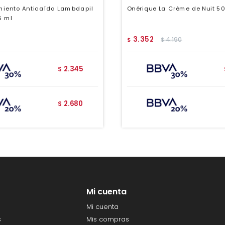
amiento Anticaída Lambdapil
Onérique La Crème de Nuit 5
5 ml
3.352
4.190
$
$
2.345
$
2.680
$
Mi cuenta
Mi cuenta
s
Mis compras