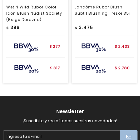
Wet N Wild Rubor Color
Lancôme Rubor Blush
Icon Blush Nudist Society
Subtil Blushing Tresor 351
(Beige Durazno)
396
3.475
$
$
277
2.433
$
$
317
2.780
$
$
Newsletter
¡Suscribite y recibí todas nuestras novedades!