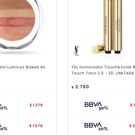
dor Luminys Baked All
YSL Iluminador Touché Eclat 
Touch Tono 2.5 - ED. LIMITADA
2.760
$
1.379
$
$
1.576
2
$
$