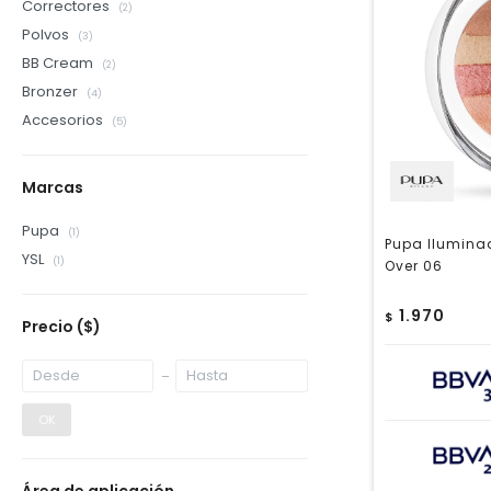
Correctores
(2)
Polvos
(3)
BB Cream
(2)
Bronzer
(4)
Accesorios
(5)
Marcas
Pupa
(1)
Pupa Ilumina
YSL
(1)
Over 06
1.970
$
Precio
($)
OK