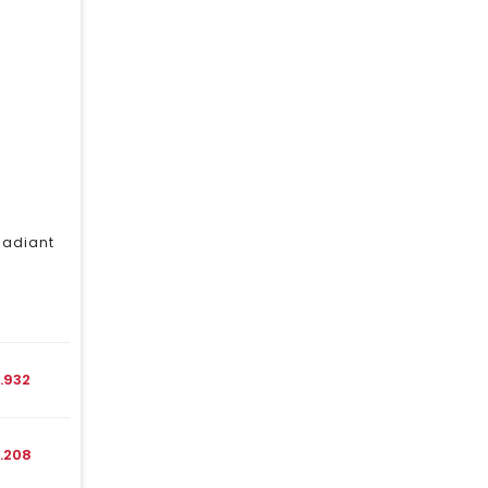
Radiant
1.932
.208