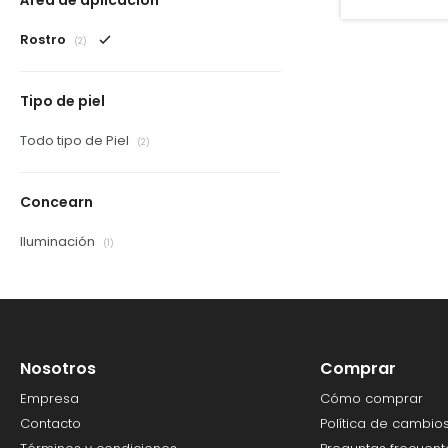
Área de aplicación
Rostro
(2)
Tipo de piel
Todo tipo de Piel
(2)
Concearn
Iluminación
(1)
Nosotros
Comprar
Empresa
Cómo comprar
Contacto
Política de cambio