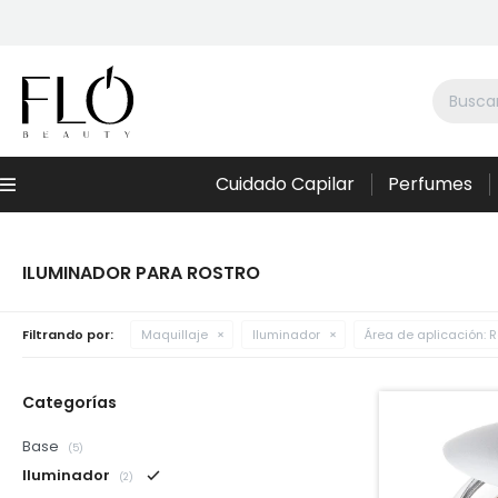
Cuidado Capilar
Perfumes
Menú
ILUMINADOR PARA ROSTRO
Filtrando por:
Maquillaje
Iluminador
Área de aplicación:
R
Categorías
Base
(5)
Iluminador
(2)