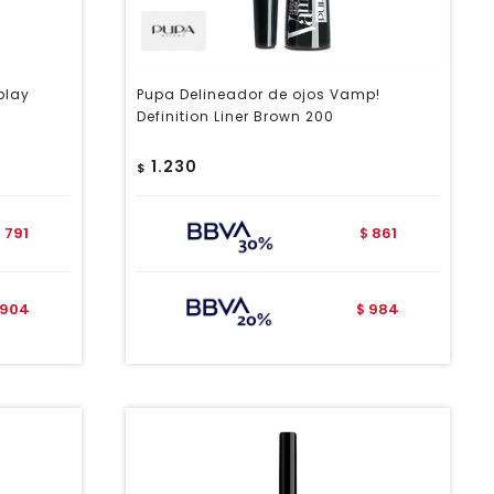
play
Pupa Delineador de ojos Vamp!
Definition Liner Brown 200
1.230
$
791
861
$
$
904
984
$