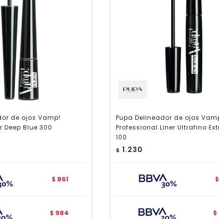
dor de ojos Vamp!
Pupa Delineador de ojos Vam
er Deep Blue 300
Professional Liner Ultrafino Ex
100
1.230
$
861
$
$
984
$
$