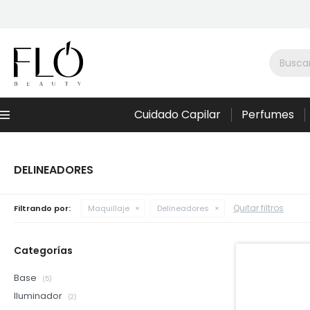
Cuidado Capilar
Perfumes
Menú
DELINEADORES
Quitar filtros
Filtrando por:
Maquillaje
Delineadores
Categorías
Base
(5)
Iluminador
(2)