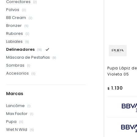
Correctores
(2)
Polvos
(3)
BB Cream
(2)
Bronzer
(5)
Rubores
(2)
Labiales
(8)
Delineadores
(18)
Máscara de Pestañas
(8)
Sombras
(1)
Pupa Lápiz de
Accesorios
Violeta 05
(6)
1.130
$
Marcas
Lancôme
(1)
Max Factor
(1)
Pupa
(11)
Wet N Wild
(5)