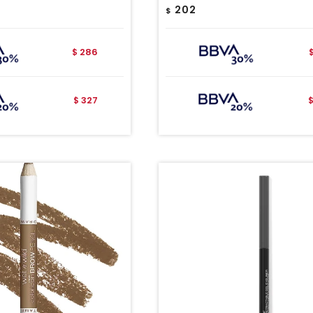
202
$
286
$
327
$