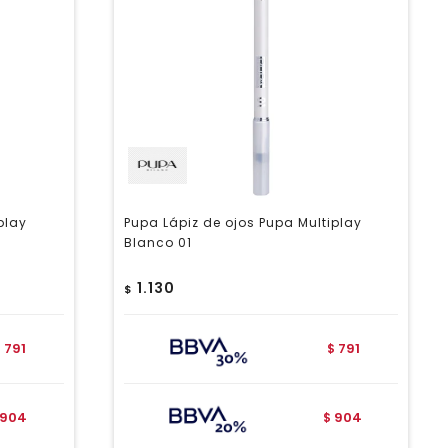
play
Pupa Lápiz de ojos Pupa Multiplay
Blanco 01
1.130
$
791
791
$
$
904
904
$