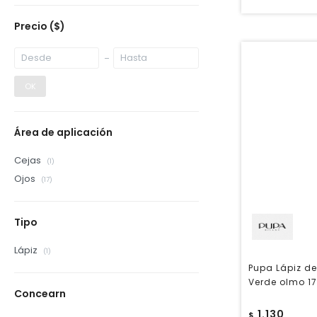
Precio
($)
OK
Área de aplicación
Cejas
(1)
Ojos
(17)
Tipo
Lápiz
(1)
Pupa Lápiz de
Verde olmo 17
Concearn
1.130
$