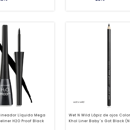
lineador Líquido Mega
Wet N Wild Lápiz de ojos Colo
yeliner H2O Proof Black
Khol Liner Baby´s Got Black (