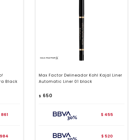
p!
Max Factor Delineador Kohl Kajal Liner
tra Black
Automatic Liner 01 black
650
$
861
455
$
984
520
$