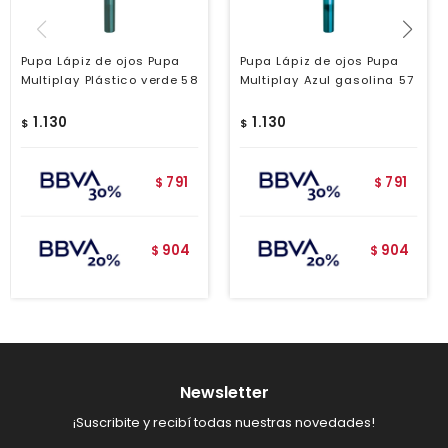
Pupa Lápiz de ojos Pupa
Pupa Lápiz de ojos Pupa
Multiplay Plástico verde 58
Multiplay Azul gasolina 57
1.130
1.130
$
$
791
791
$
$
904
904
$
$
Newsletter
¡Suscribite y recibí todas nuestras novedades!