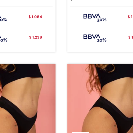
1.084
$
$
1.239
$
$