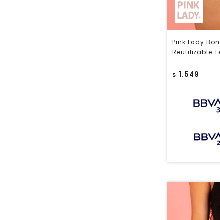
Pink Lady Bo
Reutilizable T
1.549
$