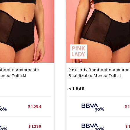
mbacha Absorbente
Pink Lady Bombacha Absorbe
tenea Talle M
Reutilizable Atenea Talle L
1.549
$
1.084
$
$
1.239
$
$