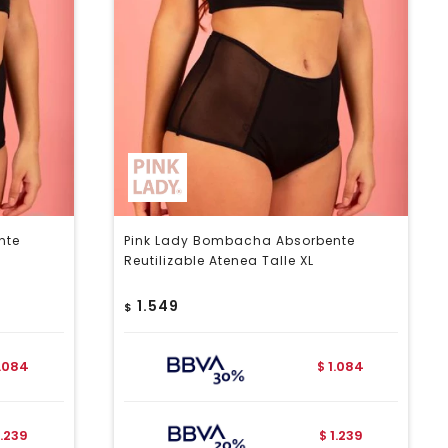
nte
Pink Lady Bombacha Absorbente
Reutilizable Atenea Talle XL
1.549
$
1.084
1.084
$
1.239
1.239
$