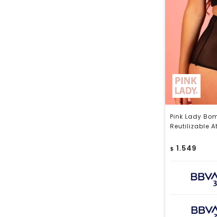
Pink Lady Bo
Reutilizable A
1.549
$