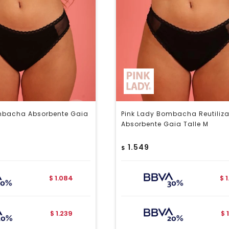
mbacha Absorbente Gaia
Pink Lady Bombacha Reutiliza
Absorbente Gaia Talle M
1.549
$
1.084
$
$
1.239
$
$