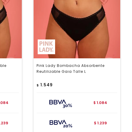
ble
Pink Lady Bombacha Absorbente
Reutilizable Gaia Talle L
1.549
$
1.084
1.084
$
1.239
1.239
$