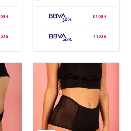
1.084
1.084
$
1.239
1.239
$