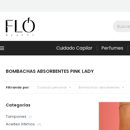
Cuidado Capilar
Perfumes
Menú
BOMBACHAS ABSORBENTES PINK LADY
Filtrando por:
Cuidado personal
Bombachas absorbentes
Categorías
Tampones
(1)
Aceites íntimos
(5)