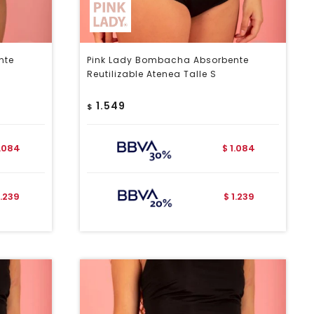
nte
Pink Lady Bombacha Absorbente
Reutilizable Atenea Talle S
1.549
$
1.084
1.084
$
1.239
1.239
$