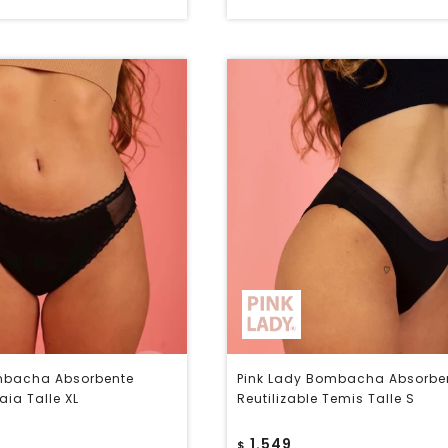
mbacha Absorbente
Pink Lady Bombacha Absorbe
aia Talle XL
Reutilizable Temis Talle S
1.549
$