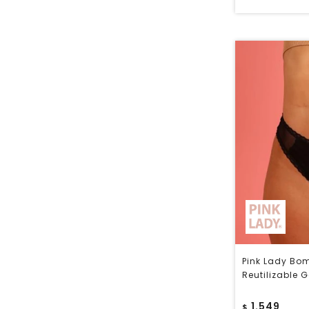
Pink Lady Bo
Reutilizable G
1.549
$