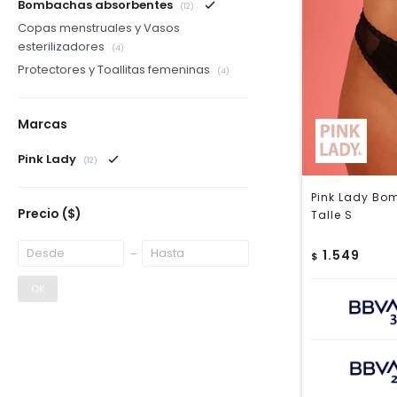
Bombachas absorbentes
(12)
Copas menstruales y Vasos
esterilizadores
(4)
Protectores y Toallitas femeninas
(4)
Marcas
Pink Lady
(12)
Pink Lady Bo
Precio
($)
Talle S
1.549
$
OK