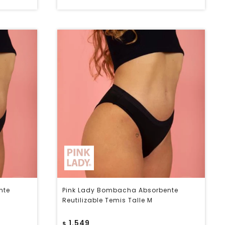
nte
Pink Lady Bombacha Absorbente
Reutilizable Temis Talle M
1.549
$