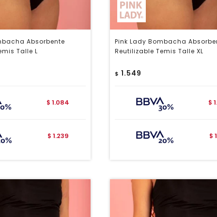
mbacha Absorbente
Pink Lady Bombacha Absorbe
emis Talle L
Reutilizable Temis Talle XL
1.549
$
1.084
$
$
1.239
$
$