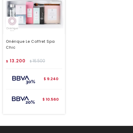
Onérique Le Coffret Spa
Chic
13.200
16.500
$
$
9.240
$
10.560
$