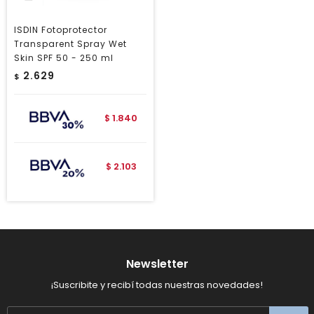
ISDIN Fotoprotector
Transparent Spray Wet
Skin SPF 50 - 250 ml
2.629
$
1.840
$
2.103
$
Newsletter
¡Suscribite y recibí todas nuestras novedades!