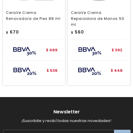
CeraVe Crema
CeraVe Crema
Renovadora de Pies 88 ml
Reparadora de Manos 50
ml
670
560
$
$
469
392
$
$
536
448
$
$
Newsletter
¡Suscribite y recibí todas nuestras novedades!