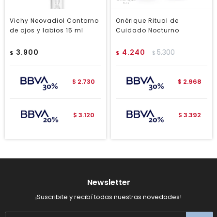
Vichy Neovadiol Contorno
Onérique Ritual de
de ojos y labios 15 ml
Cuidado Nocturno
3.900
4.240
5.300
$
$
$
2.730
2.968
$
$
3.120
3.392
$
$
Newsletter
¡Suscribite y recibí todas nuestras novedades!