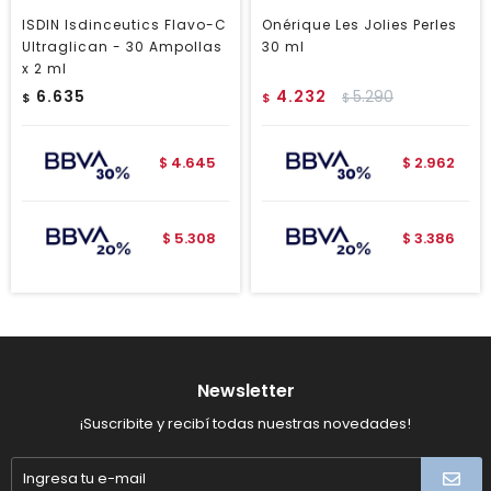
ISDIN Isdinceutics Flavo-C
Onérique Les Jolies Perles
Ultraglican - 30 Ampollas
30 ml
x 2 ml
6.635
4.232
5.290
$
$
$
4.645
2.962
$
$
5.308
3.386
$
$
Newsletter
¡Suscribite y recibí todas nuestras novedades!