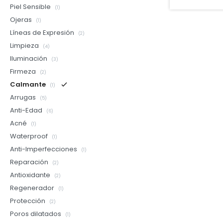
Piel Sensible
(1)
Ojeras
(1)
Líneas de Expresión
(2)
Limpieza
(4)
Iluminación
(3)
Firmeza
(2)
Calmante
(1)
Arrugas
(5)
Anti-Edad
(6)
Acné
(1)
Waterproof
(1)
Anti-Imperfecciones
(1)
Reparación
(2)
Antioxidante
(2)
Regenerador
(1)
Protección
(2)
Poros dilatados
(1)