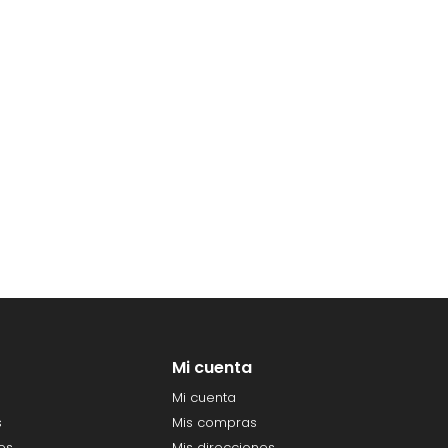
Mi cuenta
Mi cuenta
s
Mis compras
es
Mis direcciones