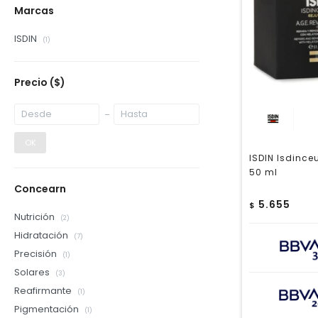
Marcas
ISDIN
(1)
Precio
($)
OK
ISDIN Isdinceu
50 ml
Concearn
5.655
$
Nutrición
(2)
Hidratación
(7)
Precisión
(1)
Solares
(3)
Reafirmante
(1)
Pigmentación
(1)