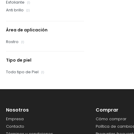
Exfoliante
(1)
Anti brillo
(2)
Área de aplicación
Rostro
(1)
Tipo de piel
Todo tipo de Piel
(1)
Nosotros
Comprar
Empresa
Cómo comprar
Contacto
Política de cambio
Términos y condiciones
Preguntas frecuent