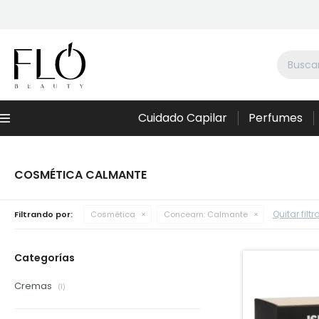
Cuidado Capilar
Perfumes
Menú
COSMÉTICA CALMANTE
Quitar filtr
Filtrando por:
Cosmética
Concearn:
Calmante
Categorías
Cremas
(1)