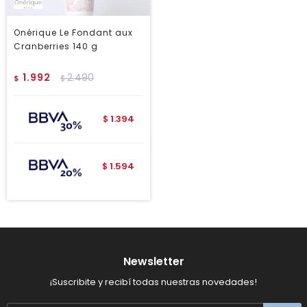
Onérique Le Fondant aux
Cranberries 140 g
1.992
2.490
$
$
1.394
$
1.594
$
Newsletter
¡Suscribite y recibí todas nuestras novedades!