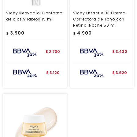
Vichy Neovadiol Contorno
Vichy Liftactiv B3 Crema
de ojos y labios 15 ml
Correctora de Tono con
Retinol Noche 50 ml
3.900
4.900
$
$
2.730
3.430
$
$
3.120
3.920
$
$