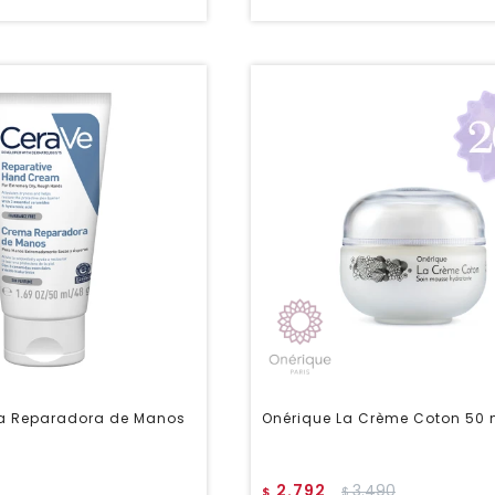
a Reparadora de Manos
Onérique La Crème Coton 50 
2.792
3.490
$
$