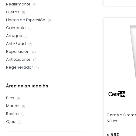
Reafirmante
(1)
Ojeras
(1)
Líneas de Expresión
(1)
Calmante
(1)
Arrugas
(1)
Anti-Edad
(2)
Reparación
(2)
Antioxidante
(1)
Regenerador
(1)
Área de aplicación
Pies
(1)
Manos
(1)
Rostro
CeraVe Crem
(1)
50 ml
Ojos
(2)
560
$