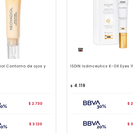
ol Contorno de ojos y
ISDIN Isdinceutics K-OX Eyes 
4.119
$
2.730
2
$
$
3.120
3
$
$