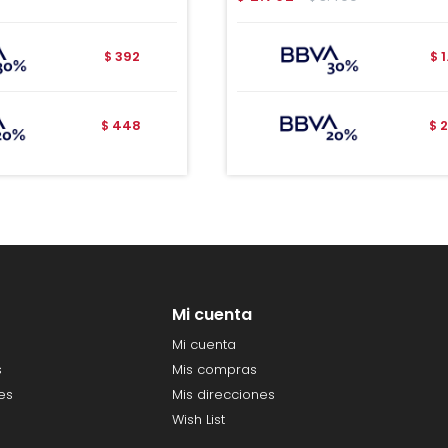
392
$
$
448
2
$
$
Mi cuenta
Mi cuenta
s
Mis compras
es
Mis direcciones
Wish List