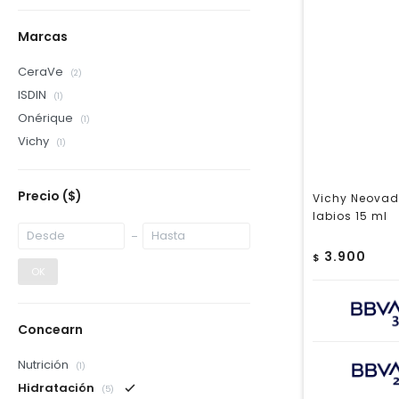
Marcas
CeraVe
(2)
ISDIN
(1)
Onérique
(1)
Vichy
(1)
Precio
($)
Vichy Neovadi
labios 15 ml
3.900
$
OK
Concearn
Nutrición
(1)
Hidratación
(5)