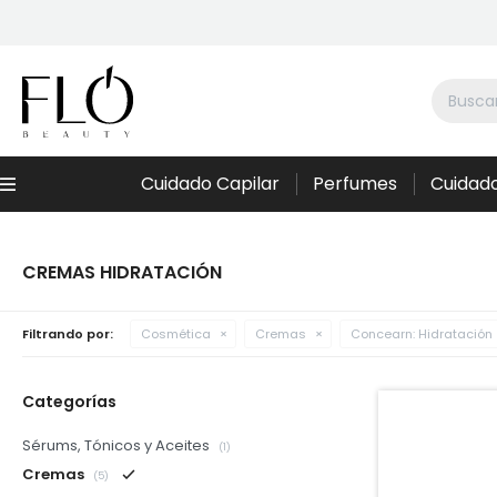
Cuidado Capilar
Perfumes
Cuidado
Menú
CREMAS HIDRATACIÓN
Filtrando por:
Cosmética
Cremas
Concearn:
Hidratación
Categorías
Sérums, Tónicos y Aceites
(1)
Cremas
(5)