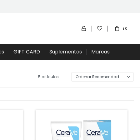
0
$
os
GIFT CARD
Suplementos
Marcas
5 artículos
Recomendados