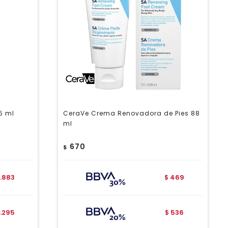
15 ml
CeraVe Crema Renovadora de Pies 88
ml
670
$
.883
469
$
.295
536
$