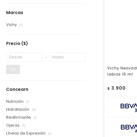
Marcas
Vichy
(1)
Precio
($)
Vichy Neovadi
OK
labios 15 ml
3.900
$
Concearn
Nutrición
(1)
Hidratación
(5)
Reafirmante
(1)
Ojeras
(1)
Líneas de Expresión
(1)