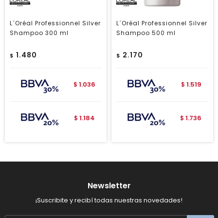
L´Oréal Professionnel Silver
L´Oréal Professionnel Silver
Shampoo 300 ml
Shampoo 500 ml
1.480
2.170
$
$
1.036
1.519
$
$
1.184
1.736
$
$
Newsletter
¡Suscribite y recibí todas nuestras novedades!