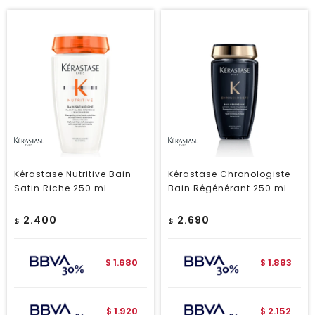
Kérastase Nutritive Bain
Kérastase Chronologiste
Satin Riche 250 ml
Bain Régénérant 250 ml
2.400
2.690
$
$
1.680
1.883
$
$
1.920
2.152
$
$