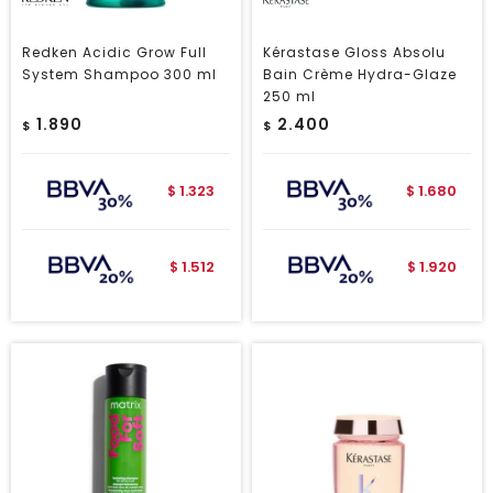
Redken Acidic Grow Full
Kérastase Gloss Absolu
System Shampoo 300 ml
Bain Crème Hydra-Glaze
250 ml
1.890
2.400
$
$
1.323
1.680
$
$
1.512
1.920
$
$