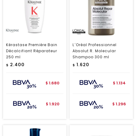
Kérastase Première Bain
L´Oréal Professionnel
Décalcifiant Réparateur
Absolut R. Molecular
250 ml
Shampoo 300 ml
2.400
1.620
$
$
1.680
1.134
$
$
1.920
1.296
$
$