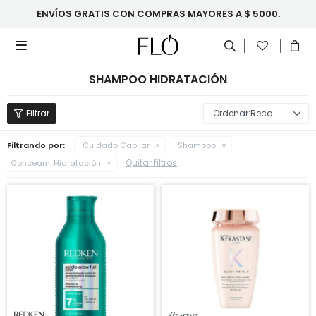
ENVÍOS GRATIS CON COMPRAS MAYORES A $ 5000.

SHAMPOO HIDRATACIÓN
Recomendados
Filtrando por:
Cuidado Capilar
Shampoo
Quitar filtros
Concearn:
Hidratación