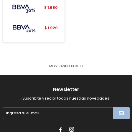
1.680
$
1.920
$
MOSTRANDO
13
DE
13
Newsletter
¡Suscribite y recibí todas nuestras novedades!

