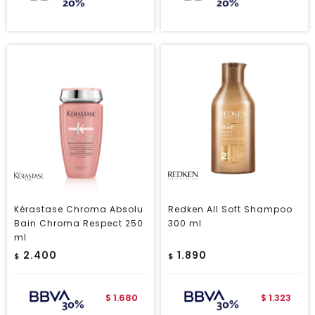
Kérastase Chroma Absolu
Redken All Soft Shampoo
Bain Chroma Respect 250
300 ml
ml
2.400
1.890
$
$
1.680
1.323
$
$