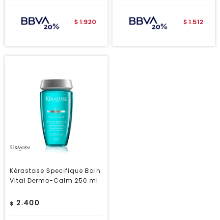
1.920
1.512
$
$
Kérastase Specifique Bain
Vital Dermo-Calm 250 ml
2.400
$