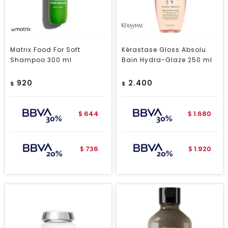
Matrix Food For Soft
Kérastase Gloss Absolu
Shampoo 300 ml
Bain Hydra-Glaze 250 ml
920
2.400
$
$
644
1.680
$
$
736
1.920
$
$