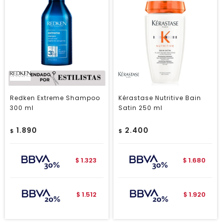
Redken Extreme Shampoo
Kérastase Nutritive Bain
300 ml
Satin 250 ml
1.890
2.400
$
$
1.323
1.680
$
$
1.512
1.920
$
$