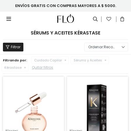
ENVÍOS GRATIS CON COMPRAS MAYORES A $ 5000.

SÉRUMS Y ACEITES KÉRASTASE
Recomendados
Filtrando por:
Cuidado Capilar
Sérums y Aceites
Quitar filtros
Kérastase