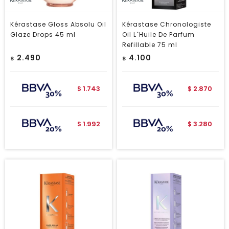
Kérastase Gloss Absolu Oil
Kérastase Chronologiste
Glaze Drops 45 ml
Oil L`Huile De Parfum
Refillable 75 ml
2.490
4.100
$
$
1.743
2.870
$
$
1.992
3.280
$
$