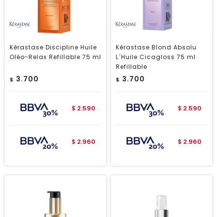
Kérastase Discipline Huile
Kérastase Blond Absolu
Oléo-Relax Refillable 75 ml
L`Huile Cicagloss 75 ml
Refillable
3.700
3.700
$
$
2.590
2.590
$
$
2.960
2.960
$
$