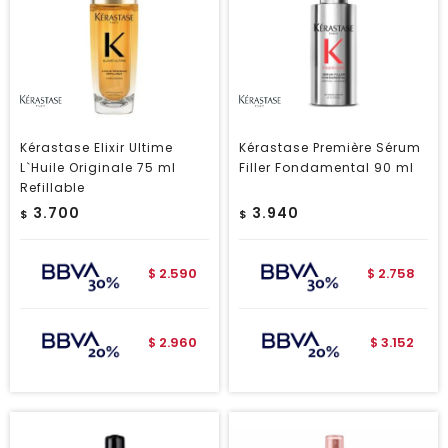
Kérastase Elixir Ultime
Kérastase Première Sérum
L`Huile Originale 75 ml
Filler Fondamental 90 ml
Refillable
3.700
3.940
$
$
2.590
2.758
$
$
2.960
3.152
$
$