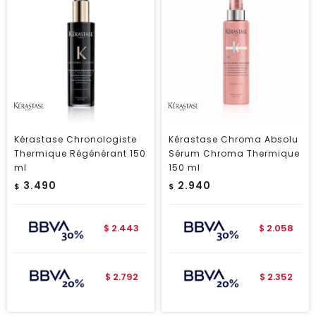
Kérastase Chronologiste
Kérastase Chroma Absolu
Thermique Régénérant 150
Sérum Chroma Thermique
ml
150 ml
3.490
2.940
$
$
2.443
2.058
$
$
2.792
2.352
$
$