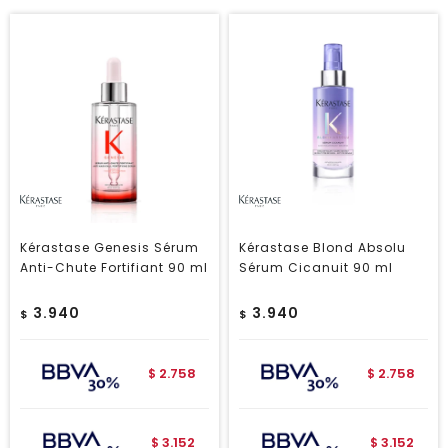
Kérastase Genesis Sérum
Kérastase Blond Absolu
Anti-Chute Fortifiant 90 ml
Sérum Cicanuit 90 ml
3.940
3.940
$
$
2.758
2.758
$
$
3.152
3.152
$
$