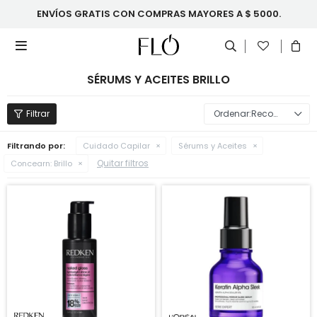
ENVÍOS GRATIS CON COMPRAS MAYORES A $ 5000.

SÉRUMS Y ACEITES BRILLO
Recomendados
Filtrando por:
Cuidado Capilar
Sérums y Aceites
Quitar filtros
Concearn:
Brillo