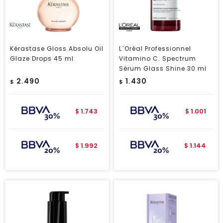
Kérastase Gloss Absolu Oil
L´Oréal Professionnel
Glaze Drops 45 ml
Vitamino C. Spectrum
Sérum Glass Shine 30 ml
2.490
1.430
$
$
1.743
1.001
$
$
1.992
1.144
$
$