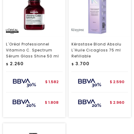
L´Oréal Professionnel
Kérastase Blond Absolu
Vitamino C. Spectrum
L`Huile Cicagloss 75 ml
Sérum Glass Shine 50 ml
Refillable
2.260
3.700
$
$
1.582
2.590
$
$
1.808
2.960
$
$