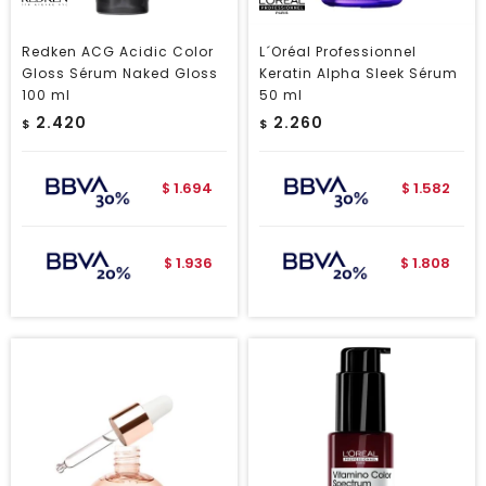
Redken ACG Acidic Color
L´Oréal Professionnel
Gloss Sérum Naked Gloss
Keratin Alpha Sleek Sérum
100 ml
50 ml
2.420
2.260
$
$
1.694
1.582
$
$
1.936
1.808
$
$