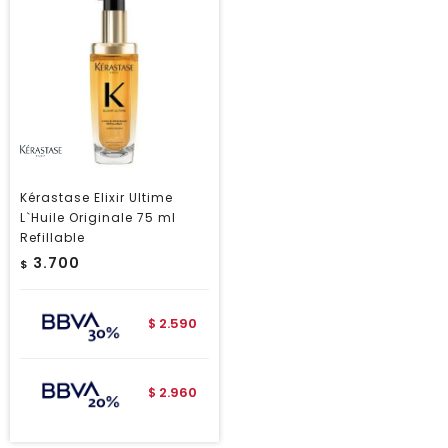
Kérastase Elixir Ultime
L`Huile Originale 75 ml
Refillable
3.700
$
2.590
$
2.960
$