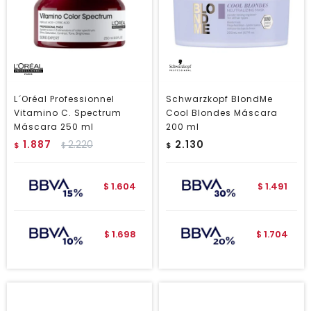
L´Oréal Professionnel
Schwarzkopf BlondMe
Vitamino C. Spectrum
Cool Blondes Máscara
Máscara 250 ml
200 ml
1.887
2.220
2.130
$
$
$
1.604
1.491
$
$
1.698
1.704
$
$