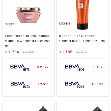
Kérastase Chroma Absolu
Redken Frizz Dismiss
Masque Chroma Filler 200
Crema Rebel Tame 250 ml
ml
2.796
3.290
1.785
2.100
$
$
$
$
2.377
1.517
$
$
2.516
1.607
$
$