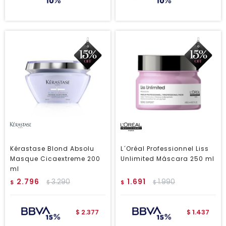
Kérastase Blond Absolu
L´Oréal Professionnel Liss
Masque Cicaextreme 200
Unlimited Máscara 250 ml
ml
2.796
3.290
1.691
1.990
$
$
$
$
2.377
1.437
$
$