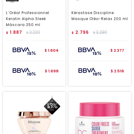
L´Oréal Professionnel
Kérastase Discipline
Keratin Alpha Sleek
Masque Oléo-Relax 200 ml
Máscara 250 ml
1.887
2.220
2.796
3.290
$
$
$
$
1.604
2.377
$
$
1.698
2.516
$
$