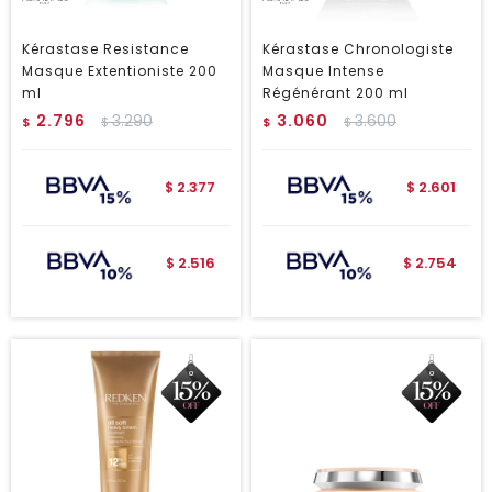
Kérastase Resistance
Kérastase Chronologiste
Masque Extentioniste 200
Masque Intense
ml
Régénérant 200 ml
2.796
3.290
3.060
3.600
$
$
$
$
2.377
2.601
$
$
2.516
2.754
$
$