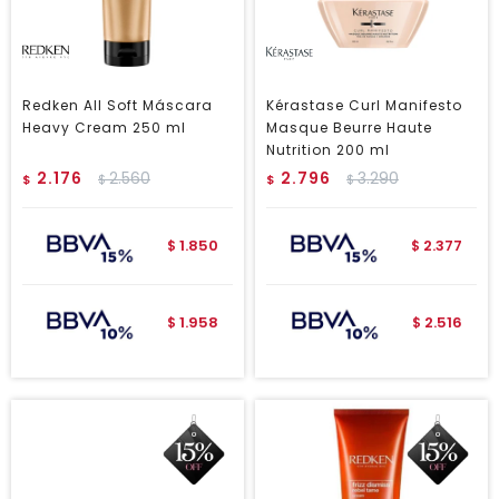
Redken All Soft Máscara
Kérastase Curl Manifesto
Heavy Cream 250 ml
Masque Beurre Haute
Nutrition 200 ml
2.176
2.560
2.796
3.290
$
$
$
$
1.850
2.377
$
$
1.958
2.516
$
$