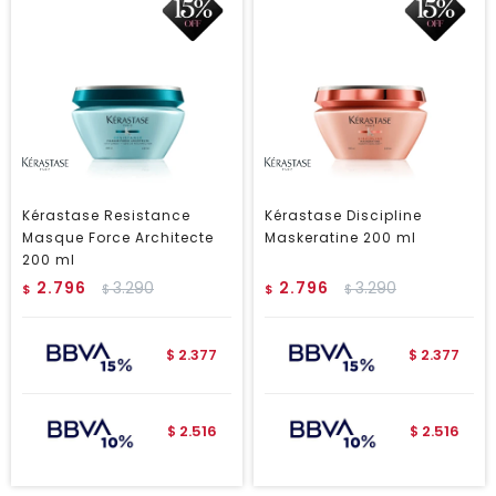
Kérastase Resistance
Kérastase Discipline
Masque Force Architecte
Maskeratine 200 ml
200 ml
2.796
3.290
2.796
3.290
$
$
$
$
2.377
2.377
$
$
2.516
2.516
$
$