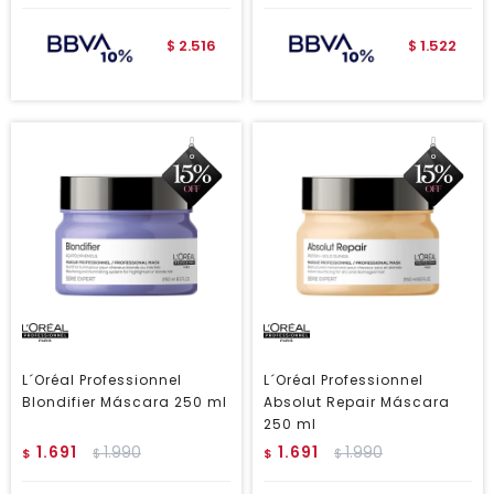
2.516
1.522
$
$
L´Oréal Professionnel
L´Oréal Professionnel
Blondifier Máscara 250 ml
Absolut Repair Máscara
250 ml
1.691
1.990
1.691
1.990
$
$
$
$