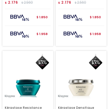
2.176
2.560
2.176
2.560
$
$
$
$
1.850
1.850
$
$
1.958
1.958
$
$
Kérastase Resistance
Kérastase Densifique