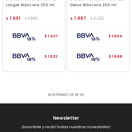
Longer Máscara 250 ml
Detox Máscara 250 ml
1.691
1.990
1.887
2.220
$
$
$
$
1.437
1.604
$
$
1.522
1.698
$
$
MOSTRANDO
36
DE
36
Newsletter
¡Suscribite y recibí todas nuestras novedades!