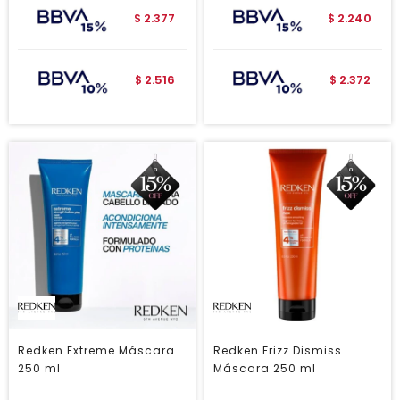
2.377
2.240
$
$
2.516
2.372
$
$
Redken Extreme Máscara
Redken Frizz Dismiss
250 ml
Máscara 250 ml