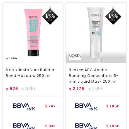
Matrix InstaCure Build a
Redken ABC Acidic
Bond Máscara 250 ml
Bonding Concentrate 5-
min Liquid Mask 250 ml
926
1.090
2.176
2.560
$
$
$
$
787
1.850
$
$
833
1.958
$
$