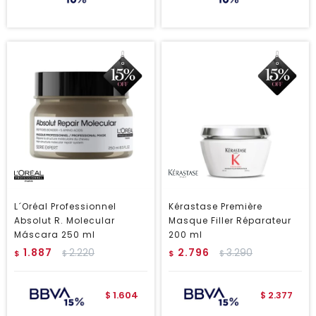
L´Oréal Professionnel
Kérastase Première
Absolut R. Molecular
Masque Filler Réparateur
Máscara 250 ml
200 ml
1.887
2.220
2.796
3.290
$
$
$
$
1.604
2.377
$
$