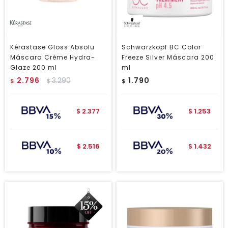
Kérastase Gloss Absolu
Schwarzkopf BC Color
Máscara Crème Hydra-
Freeze Silver Máscara 200
Glaze 200 ml
ml
2.796
3.290
1.790
$
$
$
2.377
1.253
$
$
2.516
1.432
$
$