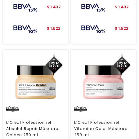
1.437
1.437
$
$
1.522
1.522
$
$
L´Oréal Professionnel
L´Oréal Professionnel
Absolut Repair Máscara
Vitamino Color Máscara
Golden 250 ml
250 ml