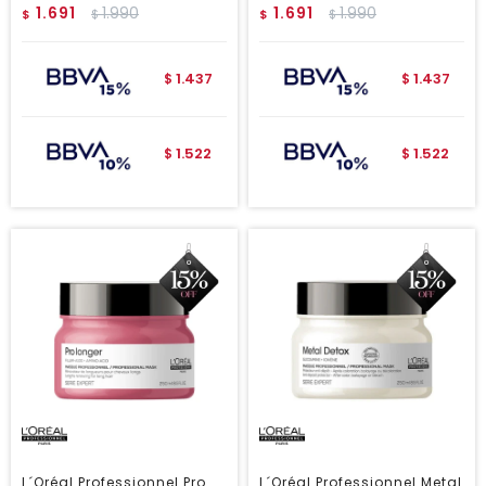
1.691
1.990
1.691
1.990
$
$
$
$
1.437
1.437
$
$
1.522
1.522
$
$
L´Oréal Professionnel Pro
L´Oréal Professionnel Metal