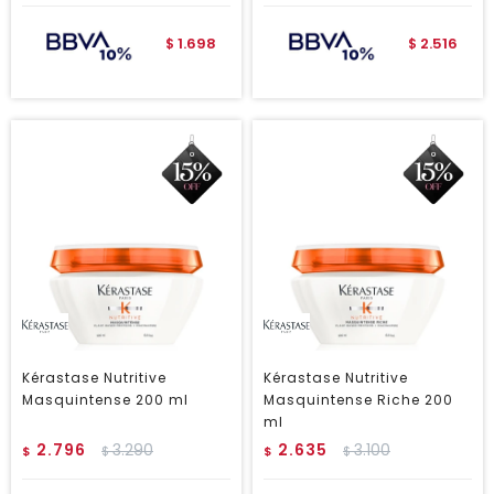
1.698
2.516
$
$
Kérastase Nutritive
Kérastase Nutritive
Masquintense 200 ml
Masquintense Riche 200
ml
2.796
3.290
2.635
3.100
$
$
$
$