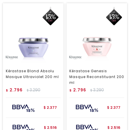
Kérastase Blond Absolu
Kérastase Genesis
Masque Ultraviolet 200 ml
Masque Reconstituant 200
ml
2.796
3.290
2.796
3.290
$
$
$
$
2.377
2.377
$
$
2.516
2.516
$
$