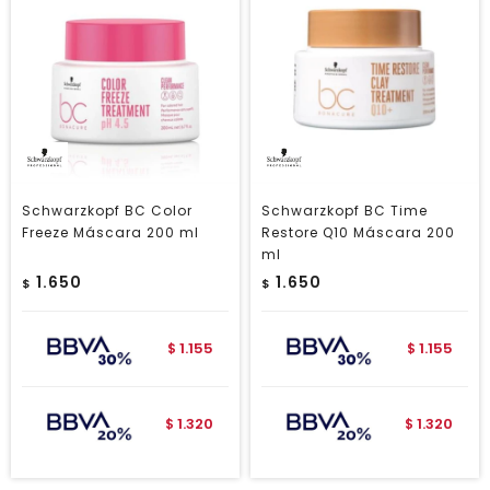
Schwarzkopf BC Color
Schwarzkopf BC Time
Freeze Máscara 200 ml
Restore Q10 Máscara 200
ml
1.650
1.650
$
$
1.155
1.155
$
$
1.320
1.320
$
$