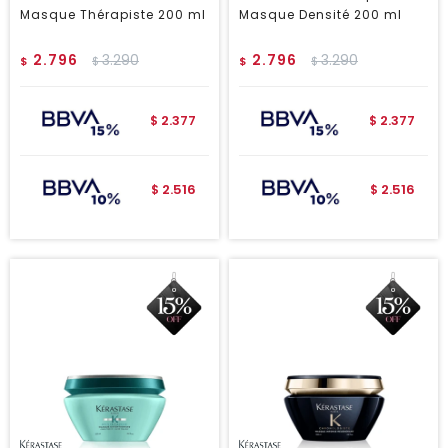
Masque Thérapiste 200 ml
Masque Densité 200 ml
2.796
3.290
2.796
3.290
$
$
$
$
2.377
2.377
$
$
2.516
2.516
$
$