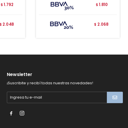
1.792
1.810
$
$
2.048
2.068
$
$
Newsletter
¡Suscribite y recibí todas nuestras novedades!

