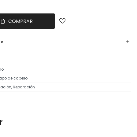
COMPRAR
ío
lo
tipo de cabello
tación, Reparación
r