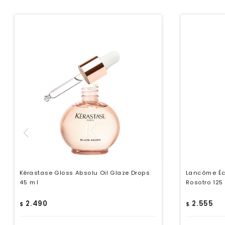
Kérastase Gloss Absolu Oil Glaze Drops
Lancôme Écl
45 ml
Rosotro 125
2.490
2.555
$
$