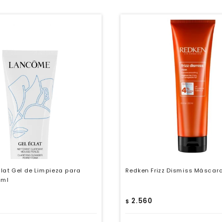
at Gel de Limpieza para
Redken Frizz Dismiss Máscar
 ml
2.560
$