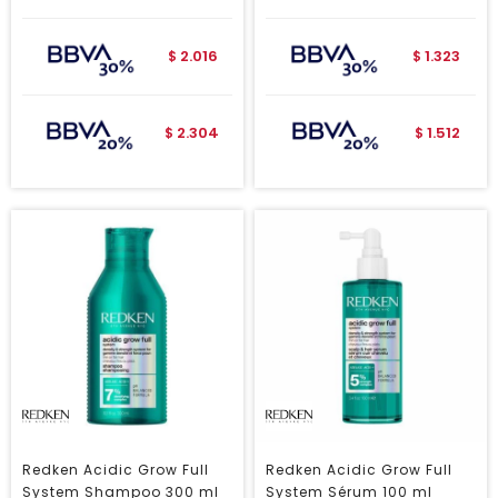
2.016
1.323
$
$
2.304
1.512
$
$
Redken Acidic Grow Full
Redken Acidic Grow Full
System Shampoo 300 ml
System Sérum 100 ml