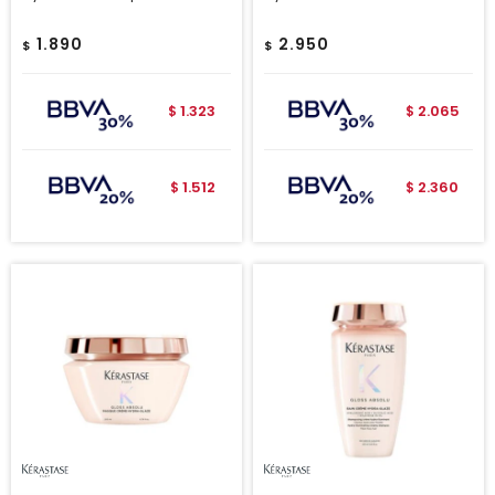
1.890
2.950
$
$
1.323
2.065
$
$
1.512
2.360
$
$