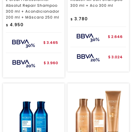
Absolut Repair Shampoo
300 ml + Aco 300 ml
300 ml + Acondicionador
200 ml + Máscara 250 ml
3.780
$
4.950
$
2.646
$
3.465
$
3.024
$
3.960
$