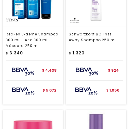
Redken Extreme Shampoo
Schwarzkopf BC Frizz
300 ml + Aco 300 ml +
Away Shampoo 250 ml
Máscara 250 ml
6.340
1.320
$
$
4.438
924
$
$
5.072
1.056
$
$