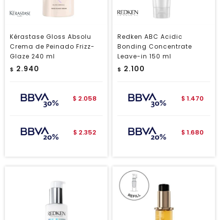
Kérastase Gloss Absolu
Redken ABC Acidic
Crema de Peinado Frizz-
Bonding Concentrate
Glaze 240 ml
Leave-in 150 ml
2.940
2.100
$
$
2.058
1.470
$
$
2.352
1.680
$
$