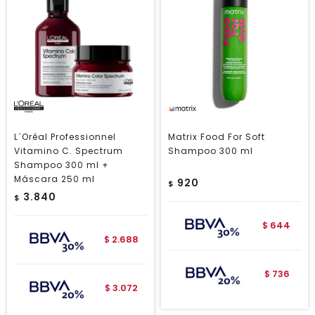
L´Oréal Professionnel
Matrix Food For Soft
Vitamino C. Spectrum
Shampoo 300 ml
Shampoo 300 ml +
Máscara 250 ml
920
$
3.840
$
644
$
2.688
$
736
$
3.072
$