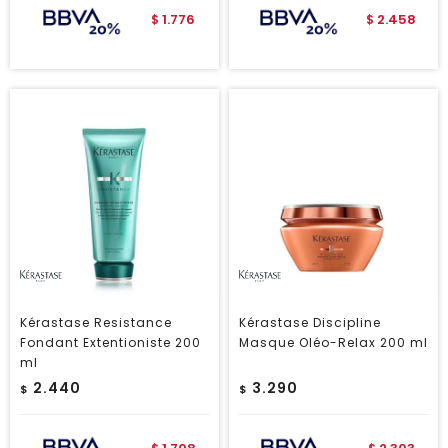
1.776
2.458
$
$
Kérastase Resistance
Kérastase Discipline
Fondant Extentioniste 200
Masque Oléo-Relax 200 ml
ml
2.440
3.290
$
$