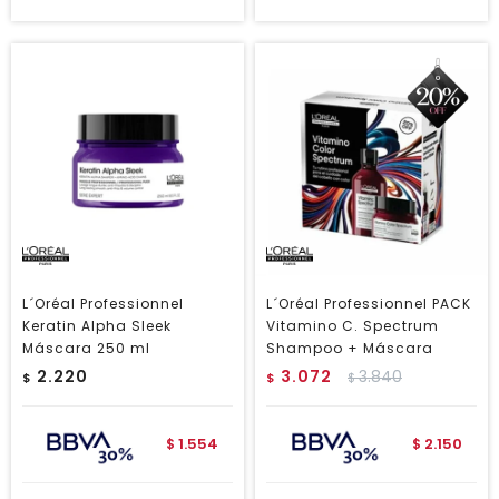
L´Oréal Professionnel
L´Oréal Professionnel PACK
Keratin Alpha Sleek
Vitamino C. Spectrum
Máscara 250 ml
Shampoo + Máscara
2.220
3.072
3.840
$
$
$
1.554
2.150
$
$