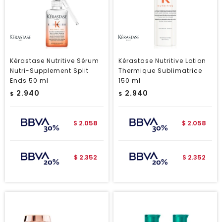
Kérastase Nutritive Sérum
Kérastase Nutritive Lotion
Nutri-Supplement Split
Thermique Sublimatrice
Ends 50 ml
150 ml
2.940
2.940
$
$
2.058
2.058
$
$
2.352
2.352
$
$