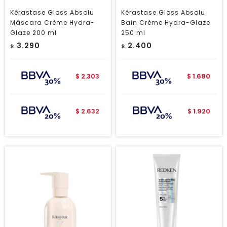
Kérastase Gloss Absolu
Kérastase Gloss Absolu
Máscara Crème Hydra-
Bain Crème Hydra-Glaze
Glaze 200 ml
250 ml
3.290
2.400
$
$
2.303
1.680
$
$
2.632
1.920
$
$