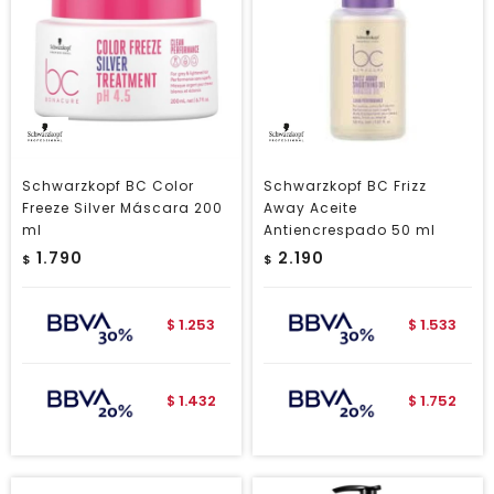
Schwarzkopf BC Color
Schwarzkopf BC Frizz
Freeze Silver Máscara 200
Away Aceite
ml
Antiencrespado 50 ml
1.790
2.190
$
$
1.253
1.533
$
$
1.432
1.752
$
$