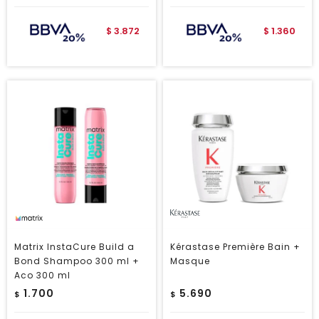
3.872
1.360
$
$
Matrix InstaCure Build a
Kérastase Première Bain +
Bond Shampoo 300 ml +
Masque
Aco 300 ml
1.700
5.690
$
$