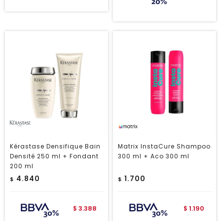
Kérastase Densifique Bain
Matrix InstaCure Shampoo
Densité 250 ml + Fondant
300 ml + Aco 300 ml
200 ml
4.840
1.700
$
$
3.388
1.190
$
$