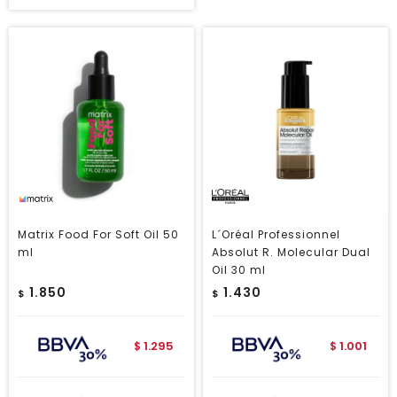
Matrix Food For Soft Oil 50
L´Oréal Professionnel
ml
Absolut R. Molecular Dual
Oil 30 ml
1.850
1.430
$
$
1.295
1.001
$
$