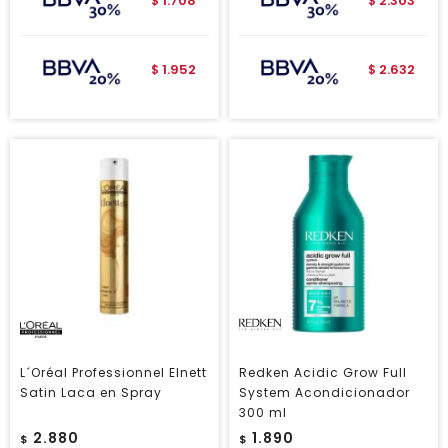
1.708
2.303
$
$
1.952
2.632
$
$
L´Oréal Professionnel Elnett
Redken Acidic Grow Full
Satin Laca en Spray
System Acondicionador
300 ml
2.880
1.890
$
$