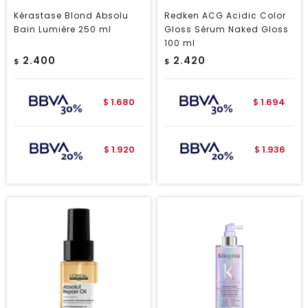
Kérastase Blond Absolu
Redken ACG Acidic Color
Bain Lumière 250 ml
Gloss Sérum Naked Gloss
100 ml
2.400
2.420
$
$
1.680
1.694
$
$
1.920
1.936
$
$