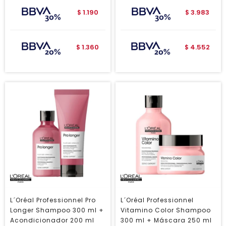
1.190
3.983
$
$
1.360
4.552
$
$
L´Oréal Professionnel Pro
L´Oréal Professionnel
Longer Shampoo 300 ml +
Vitamino Color Shampoo
Acondicionador 200 ml
300 ml + Máscara 250 ml