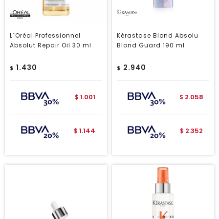
L´Oréal Professionnel
Kérastase Blond Absolu
Absolut Repair Oil 30 ml
Blond Guard 190 ml
1.430
2.940
$
$
1.001
2.058
$
$
1.144
2.352
$
$