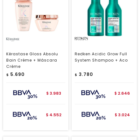
Kérastase Gloss Absolu
Redken Acidic Grow Full
Bain Crème + Máscara
System Shampoo + Aco
Crème
5.690
3.780
$
$
3.983
2.646
$
$
4.552
3.024
$
$