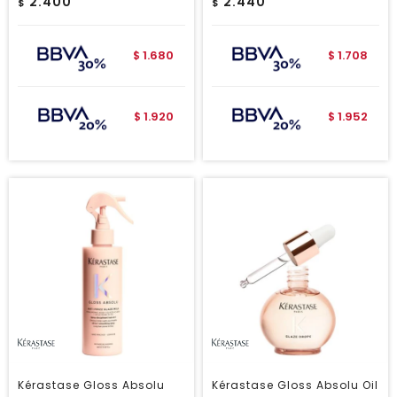
2.400
2.440
$
$
1.680
1.708
$
$
1.920
1.952
$
$
Kérastase Gloss Absolu
Kérastase Gloss Absolu Oil