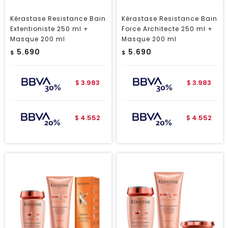
Kérastase Resistance Bain
Kérastase Resistance Bain
Extentioniste 250 ml +
Force Architecte 250 ml +
Masque 200 ml
Masque 200 ml
5.690
5.690
$
$
3.983
3.983
$
$
4.552
4.552
$
$