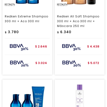
Redken Extreme Shampoo
Redken All Soft Shampoo
300 ml + Aco 300 ml
300 ml + Aco 300 ml +
Máscara 250 ml
3.780
6.340
$
$
2.646
4.438
$
$
3.024
5.072
$
$