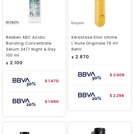
Redken ABC Acidic
Kérastase Elixir Ultime
Bonding Concentrate
L`Huile Originale 75 ml
Sérum 24/7 Night & Day
Refill
100 ml
2.870
$
2.100
$
2.009
$
1.470
$
2.296
$
1.680
$