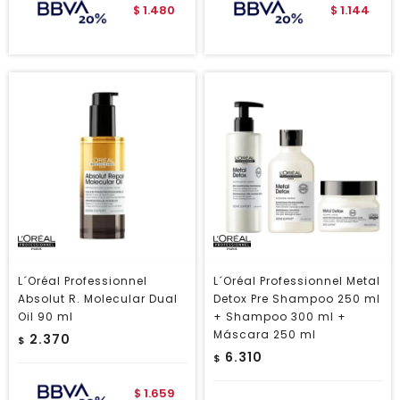
1.480
1.144
$
$
L´Oréal Professionnel
L´Oréal Professionnel Metal
Absolut R. Molecular Dual
Detox Pre Shampoo 250 ml
Oil 90 ml
+ Shampoo 300 ml +
Máscara 250 ml
2.370
$
6.310
$
1.659
$