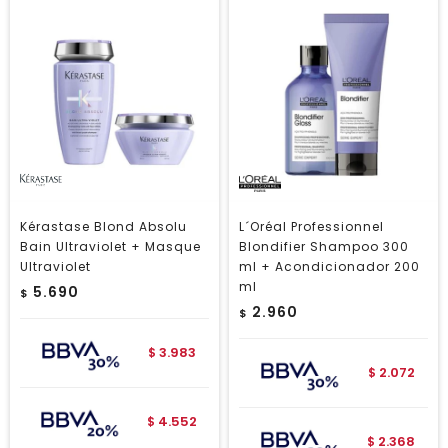
Kérastase Blond Absolu
L´Oréal Professionnel
Bain Ultraviolet + Masque
Blondifier Shampoo 300
Ultraviolet
ml + Acondicionador 200
ml
5.690
$
2.960
$
3.983
$
2.072
$
4.552
$
2.368
$