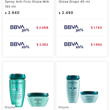
Spray Anti Frizz Glaze Milk
Glaze Drops 45 ml
190 ml
2.940
2.490
$
$
2.058
1.743
$
$
2.352
1.992
$
$