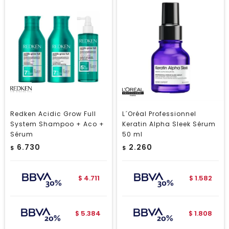
Redken Acidic Grow Full
L´Oréal Professionnel
System Shampoo + Aco +
Keratin Alpha Sleek Sérum
Sérum
50 ml
6.730
2.260
$
$
4.711
1.582
$
$
5.384
1.808
$
$