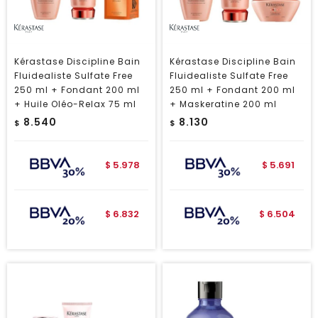
Kérastase Discipline Bain
Kérastase Discipline Bain
Fluidealiste Sulfate Free
Fluidealiste Sulfate Free
250 ml + Fondant 200 ml
250 ml + Fondant 200 ml
+ Huile Oléo-Relax 75 ml
+ Maskeratine 200 ml
8.540
8.130
$
$
5.978
5.691
$
$
6.832
6.504
$
$