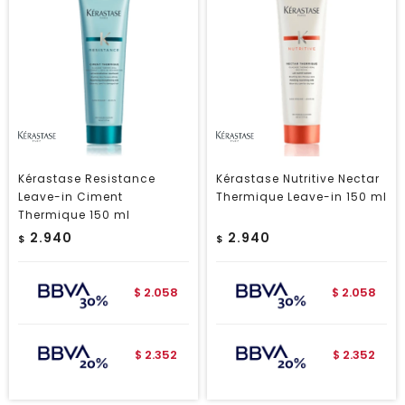
Kérastase Resistance
Kérastase Nutritive Nectar
Leave-in Ciment
Thermique Leave-in 150 ml
Thermique 150 ml
2.940
2.940
$
$
2.058
2.058
$
$
2.352
2.352
$
$