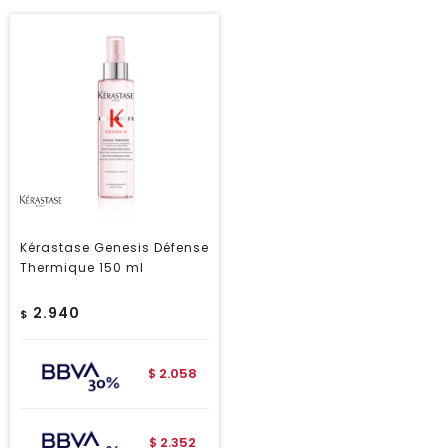
Kérastase Genesis Défense
Thermique 150 ml
2.940
$
2.058
$
2.352
$