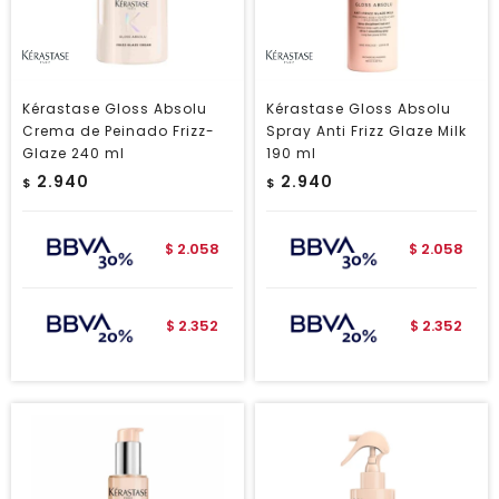
Kérastase Gloss Absolu
Kérastase Gloss Absolu
Crema de Peinado Frizz-
Spray Anti Frizz Glaze Milk
Glaze 240 ml
190 ml
2.940
2.940
$
$
2.058
2.058
$
$
2.352
2.352
$
$