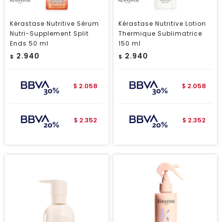
Kérastase Nutritive Sérum
Kérastase Nutritive Lotion
Nutri-Supplement Split
Thermique Sublimatrice
Ends 50 ml
150 ml
2.940
2.940
$
$
2.058
2.058
$
$
2.352
2.352
$
$