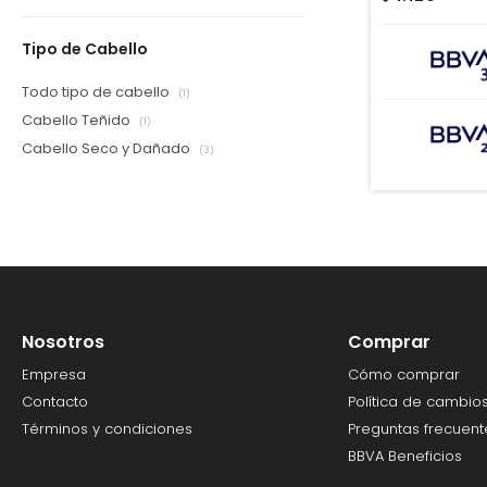
Tipo de Cabello
Todo tipo de cabello
(1)
Cabello Teñido
(1)
Cabello Seco y Dañado
(3)
Nosotros
Comprar
Empresa
Cómo comprar
Contacto
Política de cambio
Términos y condiciones
Preguntas frecuent
BBVA Beneficios