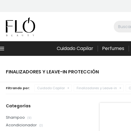
Cuidado Capilar
Perfumes
Menú
FINALIZADORES Y LEAVE-IN PROTECCIÓN
Filtrando por:
Cuidado Capilar
Finalizadores y Leave-in
C
Categorías
Shampoo
(9)
Acondicionador
(2)