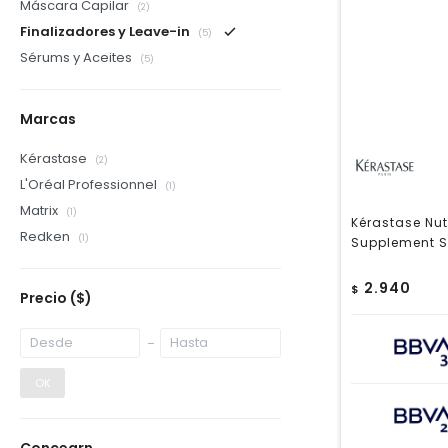
Máscara Capilar
(2)
Finalizadores y Leave-in
(5)
Sérums y Aceites
(5)
Marcas
Kérastase
(2)
L'Oréal Professionnel
(1)
Matrix
(1)
Kérastase Nut
Redken
(1)
Supplement Sp
2.940
$
Precio
($)
OK