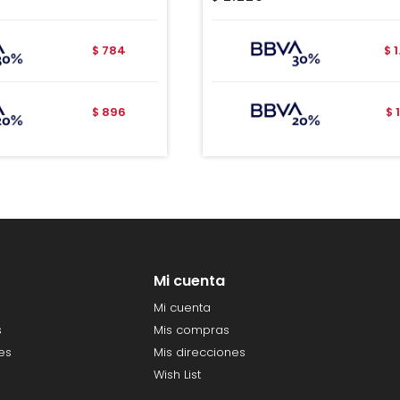
784
$
$
896
$
$
Mi cuenta
Mi cuenta
s
Mis compras
es
Mis direcciones
Wish List