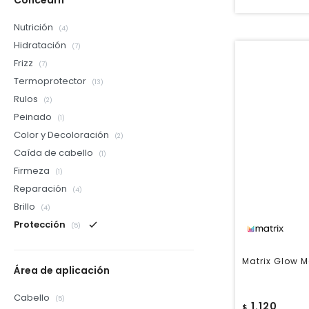
Concearn
Nutrición
(4)
Hidratación
(7)
Frizz
(7)
Termoprotector
(13)
Rulos
(2)
Peinado
(1)
Color y Decoloración
(2)
Caída de cabello
(1)
Firmeza
(1)
Reparación
(4)
Brillo
(4)
Protección
(5)
Matrix Glow M
Área de aplicación
Cabello
(5)
1.120
$