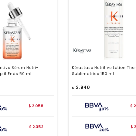
ritive Sérum Nutri-
Kérastase Nutritive Lotion Th
lit Ends 50 ml
Sublimatrice 150 ml
2.940
$
2.058
2
$
$
2.352
$
$