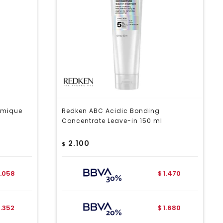
ermique
Redken ABC Acidic Bonding
Concentrate Leave-in 150 ml
2.100
$
.058
1.470
$
2.352
1.680
$