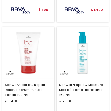
896
1.400
$
$
Schwarzkopf BC Repair
Schwarzkopf BC Moisture
Rescue Sérum Puntas
Kick Bálsamo Hidratante
sanas 100 ml
150 ml
1.490
2.130
$
$