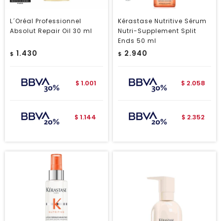
L´Oréal Professionnel
Kérastase Nutritive Sérum
Absolut Repair Oil 30 ml
Nutri-Supplement Split
Ends 50 ml
1.430
2.940
$
$
1.001
2.058
$
$
1.144
2.352
$
$