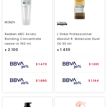
Redken ABC Acidic
L´Oréal Professionnel
Bonding Concentrate
Absolut R. Molecular Dual
Leave-in 150 ml
Oil 30 ml
2.100
1.430
$
$
1.470
1.001
$
$
1.680
1.144
$
$