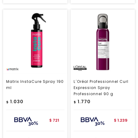
Matrix InstaCure Spray 190
L´Oréal Professionnel Curl
ml
Expression Spray
Professionnel 90 g
1.030
1.770
$
$
721
1.239
$
$