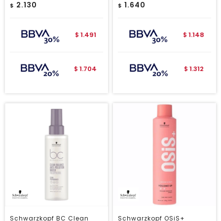
2.130
1.640
$
$
1.491
1.148
$
$
1.704
1.312
$
$
Schwarzkopf BC Clean
Schwarzkopf OSiS+