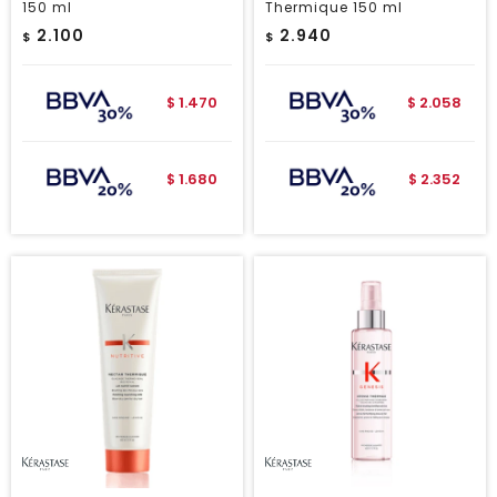
150 ml
Thermique 150 ml
2.100
2.940
$
$
1.470
2.058
$
$
1.680
2.352
$
$