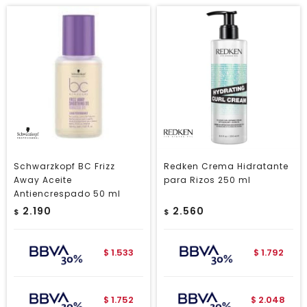
Schwarzkopf BC Frizz
Redken Crema Hidratante
Away Aceite
para Rizos 250 ml
Antiencrespado 50 ml
2.190
2.560
$
$
1.533
1.792
$
$
1.752
2.048
$
$