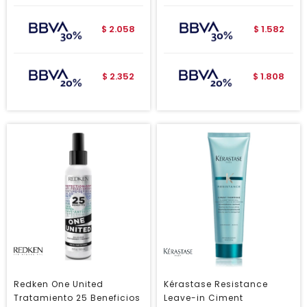
2.058
1.582
$
$
2.352
1.808
$
$
Redken One United
Kérastase Resistance
Tratamiento 25 Beneficios
Leave-in Ciment