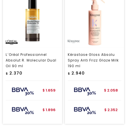
L´Oréal Professionnel
Kérastase Gloss Absolu
Absolut R. Molecular Dual
Spray Anti Frizz Glaze Milk
Oil 90 ml
190 ml
2.370
2.940
$
$
1.659
2.058
$
$
1.896
2.352
$
$