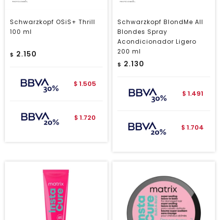
Schwarzkopf OSiS+ Thrill
Schwarzkopf BlondMe All
100 ml
Blondes Spray
Acondicionador Ligero
200 ml
2.150
$
2.130
$
1.505
$
1.491
$
1.720
$
1.704
$