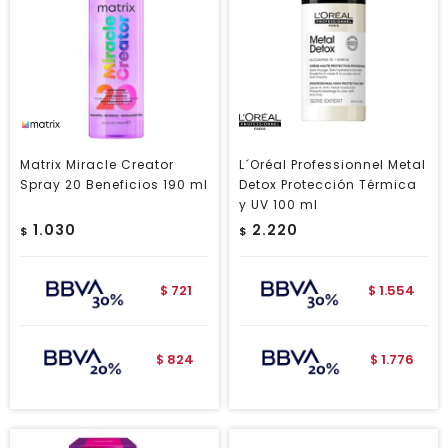
Matrix Miracle Creator
L´Oréal Professionnel Metal
Spray 20 Beneficios 190 ml
Detox Protección Térmica
y UV 100 ml
1.030
2.220
$
$
721
1.554
$
$
824
1.776
$
$