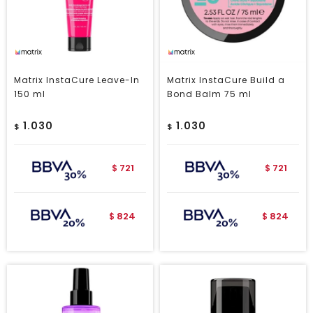
Matrix InstaCure Leave-In
Matrix InstaCure Build a
150 ml
Bond Balm 75 ml
1.030
1.030
$
$
721
721
$
$
824
824
$
$