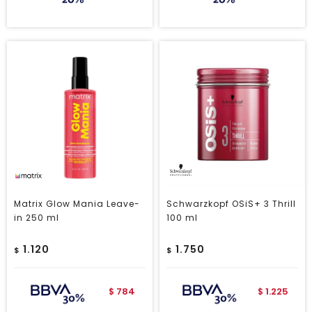
Matrix Glow Mania Leave-
Schwarzkopf OSiS+ 3 Thrill
in 250 ml
100 ml
1.120
1.750
$
$
784
1.225
$
$