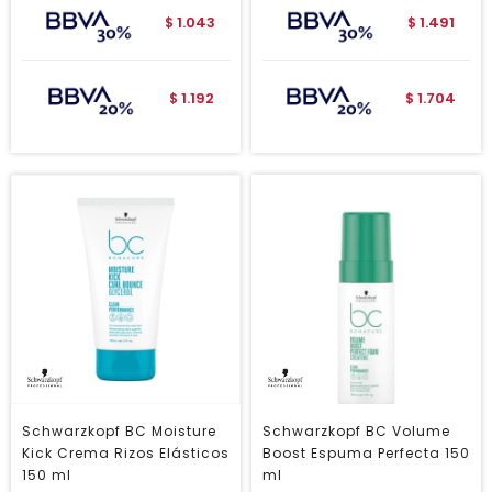
1.043
1.491
$
$
1.192
1.704
$
$
Schwarzkopf BC Moisture
Schwarzkopf BC Volume
Kick Crema Rizos Elásticos
Boost Espuma Perfecta 150
150 ml
ml