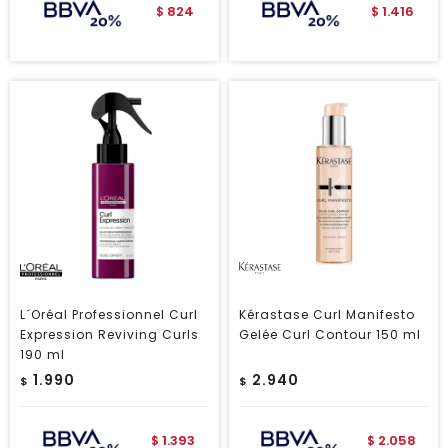
824
1.416
$
$
L´Oréal Professionnel Curl
Kérastase Curl Manifesto
Expression Reviving Curls
Gelée Curl Contour 150 ml
190 ml
1.990
2.940
$
$
1.393
2.058
$
$