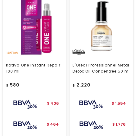
Kativa One Instant Repair
L´Oréal Professionnel Metal
100 ml
Detox Oil Concentrée 50 ml
580
2.220
$
$
406
1.554
$
$
464
1.776
$
$