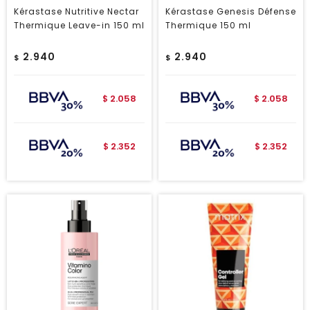
Kérastase Nutritive Nectar
Kérastase Genesis Défense
Thermique Leave-in 150 ml
Thermique 150 ml
2.940
2.940
$
$
2.058
2.058
$
$
2.352
2.352
$
$