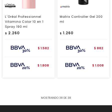
L´Oréal Professionnel
Matrix Controller Gel 200
Vitamino Color 10 en 1
ml
Spray 190 ml
2.260
1.260
$
$
1.582
882
$
$
1.808
1.008
$
$
MOSTRANDO
38
DE
38