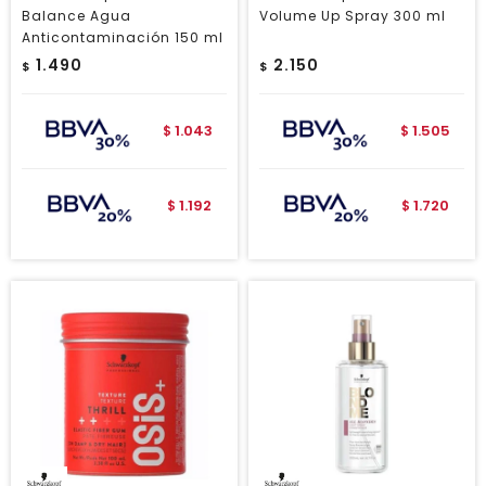
Balance Agua
Volume Up Spray 300 ml
Anticontaminación 150 ml
1.490
2.150
$
$
1.043
1.505
$
$
1.192
1.720
$
$