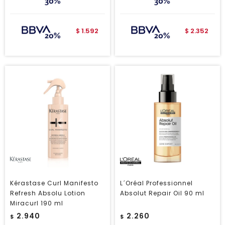
1.592
2.352
$
$
Kérastase Curl Manifesto
L´Oréal Professionnel
Refresh Absolu Lotion
Absolut Repair Oil 90 ml
Miracurl 190 ml
2.940
2.260
$
$