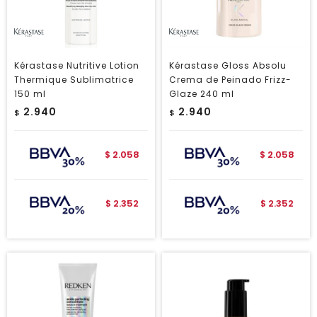
Kérastase Nutritive Lotion
Kérastase Gloss Absolu
Thermique Sublimatrice
Crema de Peinado Frizz-
150 ml
Glaze 240 ml
2.940
2.940
$
$
2.058
2.058
$
$
2.352
2.352
$
$